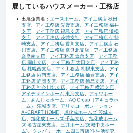
展しているハウスメーカー・工務店
出展企業名：
エースホーム
、
アイ工務店 秋田
支店
、
アイ工務店 愛媛支店
、
アイ工務店 福井
支店
、
アイ工務店 福島支店
、
アイ工務店 浜松
支店
、
アイ工務店 茨城支社
、
アイ工務店 伊勢
崎支店
、
アイ工務店 香川支店
、
アイ工務店 石
川支店
、
アイ工務店 奈良北支店
、
アイ工務店
奈良南支店
、
アイ工務店 倉敷支店
、
アイ工務
店 岡山支店
、
アイ工務店 太田支店
、
アイ工務
店 札幌西支店
、
アイ工務店 札幌東支店
、
アイ
工務店 湘南支店
、
アイ工務店 仙台支店
、
アイ
工務店 静岡支店
、
アイ工務店 徳島支店
、
アイ
工務店 神奈川北支店
、
アイ工務店 横浜支店
、
アイデザインホーム 東海支店
、
アイワホー
ム
、
あんじゅホーム
、
AQ Group（アキュラホ
ーム） 茨城支店
、
アリマコーポレーション
A+CRAFT HOME
、
旭化成ホームズ 茨城支
店
、
旭化成ホームズ 千葉支店
、
旭化成ホーム
ズ 名古屋東支店
、
三井ホーム(茨城中央ホー
ム)
、
クレバリーホーム四日市店(住生活研究