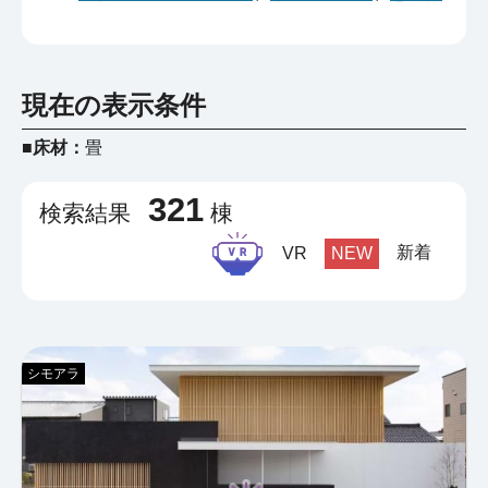
現在の表示条件
■床材：
畳
321
検索結果
棟
新着
VR
NEW
シモアラ