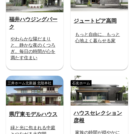
福井ハウジングパー
ジュートピア高岡
ク
もっと自由に、もっと
やわらかな陽だまり
心地よく暮らせる家
と、静かな夜のくつろ
ぎ。毎日の時間が心を
満たす住まい
三井ホーム北新越 北陸本社
石友ホーム
ハウスセレクション
県庁東モデルハウス
彦根
緑と光に包まれる中庭
家族の時間が穏やかに
とつながる大空間