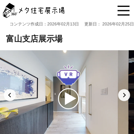
メ
タ
住
宅
コンテンツ作成日：
2026年02月13日
更新日：
2026年02月25日
展
示
富山支店展示場
場
コ
ン
テ
ン
ツ
へ
ス
キ
ッ
プ