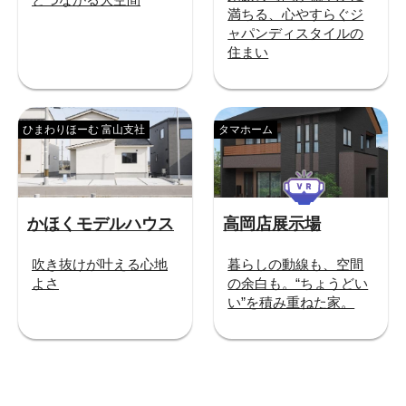
満ちる、心やすらぐジ
ャパンディスタイルの
住まい
ひまわりほーむ 富山支社
タマホーム
かほくモデルハウス
高岡店展示場
吹き抜けが叶える心地
暮らしの動線も、空間
よさ
の余白も。“ちょうどい
い”を積み重ねた家。