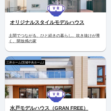
オリジナルスタイルモデルハウス
土間でつながる、ひと続きの暮らし。吹き抜けが導
く、開放感の家
三井ホーム(茨城中央ホーム)
水戸モデルハウス（GRAN FREE）