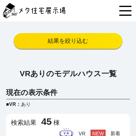
メ
タ
住
宅
展
示
結果を絞り込む
場
コ
ン
テ
ン
VRありのモデルハウス一覧
ツ
へ
ス
現在の表示条件
キ
ッ
■VR：
あり
プ
45
検索結果
棟
新着
VR
NEW