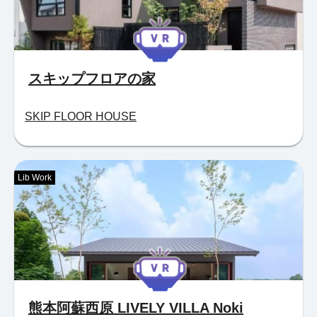
スキップフロアの家
SKIP FLOOR HOUSE
Lib Work
熊本阿蘇西原 LIVELY VILLA Noki