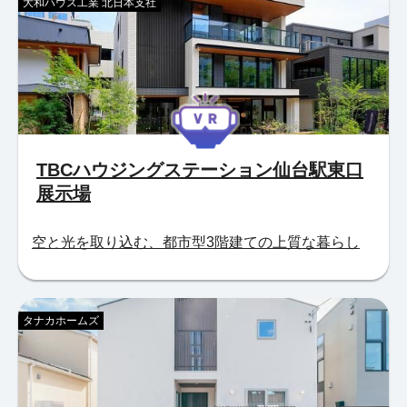
大和ハウス工業 北日本支社
TBCハウジングステーション仙台駅東口
展示場
空と光を取り込む、都市型3階建ての上質な暮らし
タナカホームズ