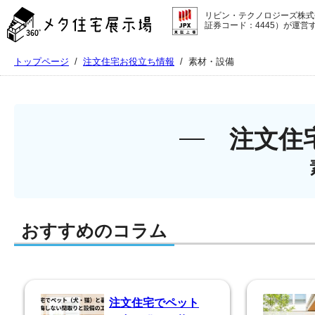
メ
リビン・テクノロジーズ株式
タ
証券コード：4445）が運営
住
宅
トップページ
/
注文住宅お役立ち情報
/
素材・設備
展
示
場
コ
ン
注文住
テ
ン
ツ
へ
ス
キ
おすすめのコラム
ッ
プ
注文住宅でペット