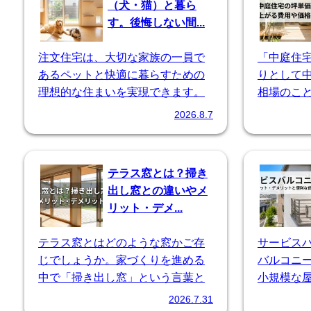
（犬・猫）と暮ら
す。後悔しない間...
注文住宅は、大切な家族の一員で
「中庭住
あるペットと快適に暮らすための
りとして
理想的な住まいを実現できます。
相場のこ
犬や猫...
一般的...
2026.8.7
テラス窓とは？掃き
出し窓との違いやメ
リット・デメ...
テラス窓とはどのような窓かご存
サービス
じでしょうか。家づくりを進める
バルコニ
中で「掃き出し窓」という言葉と
小規模な
ともに...
使い道...
2026.7.31