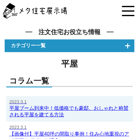
メ
タ
住
宅
展
注文住宅お役立ち情報
示
場
カテゴリー一覧
コ
ン
テ
平屋
ン
ツ
コラム一覧
へ
ス
キ
ッ
2023.3.1
プ
平屋ブーム到来中！低価格でも豪邸、おしゃれと称賛
される平屋を建てる方法
2023.3.1
【画像付】平屋40坪の間取り事例！住み心地重視のア