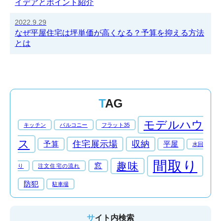
イデアとポイント紹介
2022.9.29
なぜ平屋住宅は坪単価が高くなる？予算を抑える方法
とは
TAG
モデルハウ
キッチン
バルコニー
フラット35
ス
住宅展示場
収納
予算
平屋
水回
間取り
趣味
窓
り
注文住宅の流れ
防犯
駐車場
サイト内検索