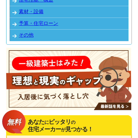
素材・設備
予算・住宅ローン
その他
無料
あなた
ピッタリ
に
の
住宅メーカー
見つかる！
が