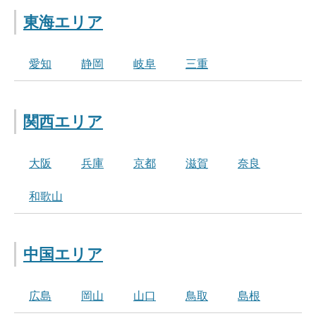
東海エリア
愛知
静岡
岐阜
三重
関西エリア
大阪
兵庫
京都
滋賀
奈良
和歌山
中国エリア
広島
岡山
山口
鳥取
島根