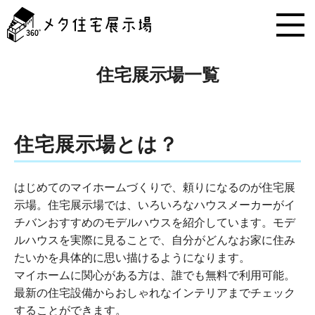
メ
タ
住
宅
展
住宅展示場一覧
示
場
コ
ン
テ
住宅展示場とは？
ン
ツ
へ
はじめてのマイホームづくりで、頼りになるのが住宅展
ス
示場。住宅展示場では、いろいろなハウスメーカーがイ
キ
チバンおすすめのモデルハウスを紹介しています。モデ
ッ
ルハウスを実際に見ることで、自分がどんなお家に住み
プ
たいかを具体的に思い描けるようになります。
マイホームに関心がある方は、誰でも無料で利用可能。
最新の住宅設備からおしゃれなインテリアまでチェック
することができます。