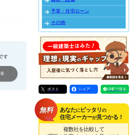
予算・住宅ローン
その他
です
ポスト
シェア
LINEで送る
無料
あなた
ピッタリ
に
の
住宅メーカー
見つかる！
が
複数社を比較して