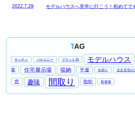
2022.7.29
モデルハウスへ見学に行こう！初めてで
TAG
モデルハウス
キッチン
バルコニー
フラット35
住宅展示場
収納
算
平屋
水回り
注文住宅の
間取り
趣味
窓
防犯
駐車場