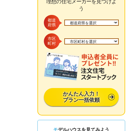
理想の住宅メーカーを見つけよ
う
都道
府県
市区
町村
かんたん入力！
プラン一括依頼
モデルハウスを見てみよう