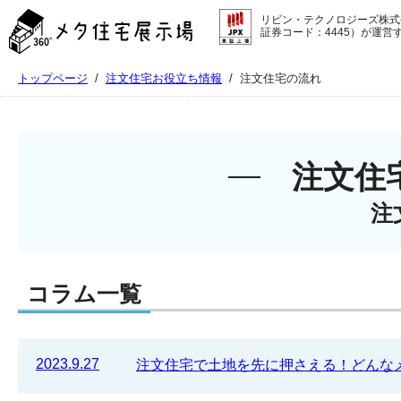
メ
リビン・テクノロジーズ株式
タ
証券コード：4445）が運営
住
宅
トップページ
/
注文住宅お役立ち情報
/
注文住宅の流れ
展
示
場
コ
ン
注文住
テ
ン
注
ツ
へ
ス
キ
コラム一覧
ッ
プ
2023.9.27
注文住宅で土地を先に押さえる！どんな