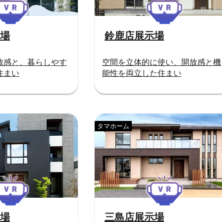
場
鈴鹿店展示場
放感と、暮らしやす
空間を立体的に使い、開放感と機
住まい
能性を両立した住まい
タマホーム
場
三島店展示場