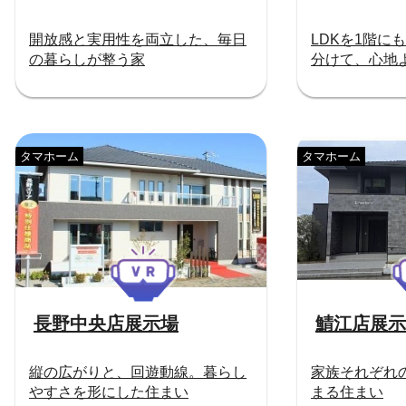
開放感と実用性を両立した、毎日
LDKを1階に
の暮らしが整う家
分けて、心地
タマホーム
タマホーム
長野中央店展示場
鯖江店展示
縦の広がりと、回遊動線。暮らし
家族それぞれ
やすさを形にした住まい
まる住まい