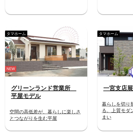
タマホーム
タマホーム
NEW
グリーンランド営業所
一宮支店展
平屋モデル
暮らしを切り
る。上質モダン
空間の高低差が、暮らしに楽しさ
まい
とつながりを生む平屋