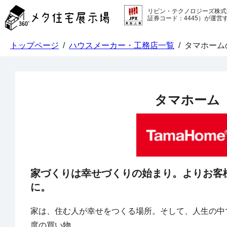
メ
リビン・テクノロジーズ株式
タ
証券コード：4445）が運営
住
宅
トップページ
/
ハウスメーカー・工務店一覧
/
タマホーム
展
示
場
コ
ン
タマホーム
テ
ン
ツ
へ
ス
キ
ッ
家づくりは幸せづくりの始まり。よりお客
プ
に。
家は、住む人が幸せをつくる場所。そして、人生の中
度の買い物。
