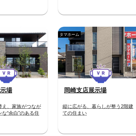
タマホーム
示場
岡崎支店展示場
替え、家族がつなが
縦に広がる、暮らしが整う2階建
な“余白”のある住
ての住まい