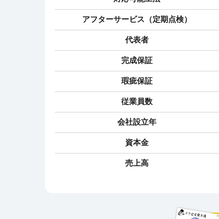
アフターサービス（定期点検）
代表者
完成保証
瑕疵保証
従業員数
会社設立年
資本金
売上高