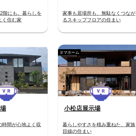
も2階にも。暮らしを
家事も居場所も、無駄なくつなが
よく住む家
るスキップフロアの住まい
タマホーム
場
小松店展示場
の時間が心地よく収
暮らしやすさを積み重ねた、家族
目線の住まい