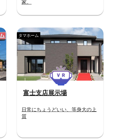
家。
タマホーム
富士支店展示場
日常にちょうどいい、等身大の上
質