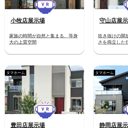
小牧店展示場
守山店展示
家族の時間が自然と集まる、等身
吹き抜けの開
大の上質空間
さを両立した
タマホーム
タマホーム
豊田店展示場
静岡店展示