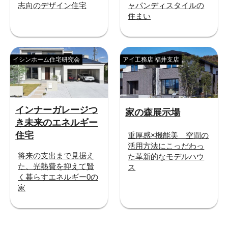
志向のデザイン住宅
ャパンディスタイルの
住まい
イシンホーム住宅研究会
アイ工務店 福井支店
インナーガレージつ
家の森展示場
き未来のエネルギー
住宅
重厚感×機能美 空間の
活用方法にこっだわっ
将来の支出まで見据え
た革新的なモデルハウ
た、光熱費を抑えて賢
ス
く暮らすエネルギー0の
家