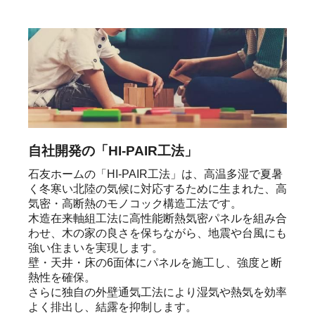
自社開発の「HI-PAIR工法」
石友ホームの「HI-PAIR工法」は、高温多湿で夏暑
く冬寒い北陸の気候に対応するために生まれた、高
気密・高断熱のモノコック構造工法です。

木造在来軸組工法に高性能断熱気密パネルを組み合
わせ、木の家の良さを保ちながら、地震や台風にも
強い住まいを実現します。

壁・天井・床の6面体にパネルを施工し、強度と断
熱性を確保。

さらに独自の外壁通気工法により湿気や熱気を効率
よく排出し、結露を抑制します。
