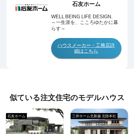
石友ホーム
WELL BEING LIFE DESIGN.
～一生涯を、こころゆたかに暮
らす～
ハウスメーカー・工務店詳
細はこちら
似ている注文住宅のモデルハウス
石友ホーム
三井ホーム北新越 北陸本社