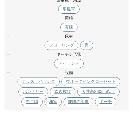
世帯数・用途
単世帯
屋根
寄棟
床材
フローリング
畳
キッチン形状
アイランド
設備
テラス、ベランダ
ウオークインクローゼット
パントリー
吹き抜け
天井高260cm以上
中二階
和室
趣味の部屋
ポーチ