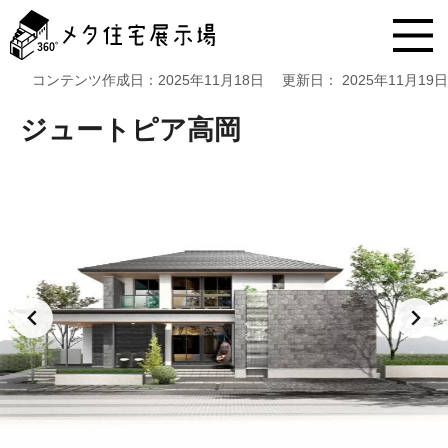
メ
タ
住
宅
コンテンツ作成日：
2025年11月18日
更新日：
2025年11月19日
展
示
ジュートピア高岡
場
コ
ン
テ
ン
ツ
へ
ス
キ
ッ
プ