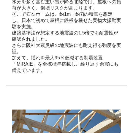
水分を多く含む重い雪が降る北陸では、屋根への負
荷が大きく、倒壊リスクが高まります。

そこで石友ホームは、約1m・約7tの積雪を想定
し、日本で初めて屋根に鉄板を載せた実物大振動実
験を実施。

建築基準法が想定する地震波の1.5倍でも耐震性が
確認されました。

さらに阪神大震災級の地震波にも耐え得る強度を実
証。

加えて、揺れを最大95％低減する制震装置
「MIRAIE」を全棟標準搭載し、繰り返す余震にも
備えています。