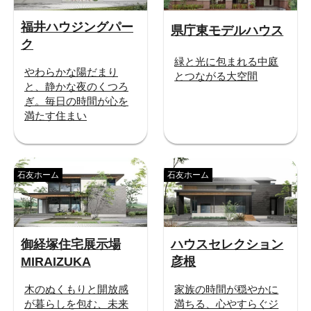
福井ハウジングパー
県庁東モデルハウス
ク
緑と光に包まれる中庭
やわらかな陽だまり
とつながる大空間
と、静かな夜のくつろ
ぎ。毎日の時間が心を
満たす住まい
石友ホーム
石友ホーム
御経塚住宅展示場
ハウスセレクション
MIRAIZUKA
彦根
木のぬくもりと開放感
家族の時間が穏やかに
が暮らしを包む、未来
満ちる、心やすらぐジ