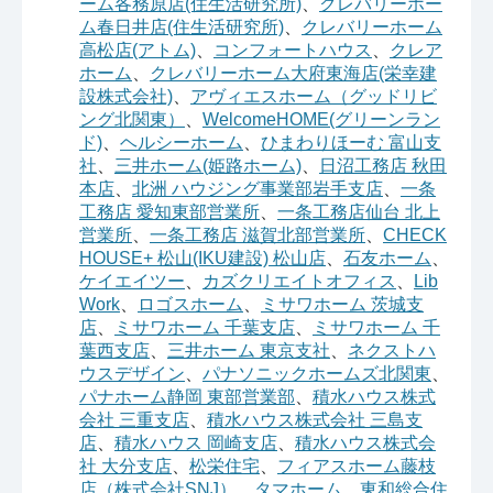
ーム各務原店(住生活研究所)
、
クレバリーホー
ム春日井店(住生活研究所)
、
クレバリーホーム
高松店(アトム)
、
コンフォートハウス
、
クレア
ホーム
、
クレバリーホーム大府東海店(栄幸建
設株式会社)
、
アヴィエスホーム（グッドリビ
ング北関東）
、
WelcomeHOME(グリーンラン
ド)
、
ヘルシーホーム
、
ひまわりほーむ 富山支
社
、
三井ホーム(姫路ホーム)
、
日沼工務店 秋田
本店
、
北洲 ハウジング事業部岩手支店
、
一条
工務店 愛知東部営業所
、
一条工務店仙台 北上
営業所
、
一条工務店 滋賀北部営業所
、
CHECK
HOUSE+ 松山(IKU建設) 松山店
、
石友ホーム
、
ケイエイツー
、
カズクリエイトオフィス
、
Lib
Work
、
ロゴスホーム
、
ミサワホーム 茨城支
店
、
ミサワホーム 千葉支店
、
ミサワホーム 千
葉西支店
、
三井ホーム 東京支社
、
ネクストハ
ウスデザイン
、
パナソニックホームズ北関東
、
パナホーム静岡 東部営業部
、
積水ハウス株式
会社 三重支店
、
積水ハウス株式会社 三島支
店
、
積水ハウス 岡崎支店
、
積水ハウス株式会
社 大分支店
、
松栄住宅
、
フィアスホーム藤枝
店（株式会社SNJ）
、
タマホーム
、
東和総合住