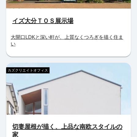
イズ大分ＴＯＳ展示場
大開口LDKと深い軒が、上質なくつろぎを描く住ま
い
カズクリエイトオフィス
切妻屋根が描く、上品な南欧スタイルの
家