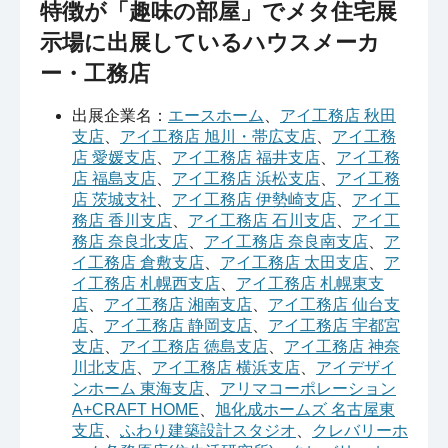
特徴が「趣味の部屋」でメタ住宅展
示場に出展しているハウスメーカ
ー・工務店
出展企業名：
エースホーム
、
アイ工務店 秋田
支店
、
アイ工務店 旭川・帯広支店
、
アイ工務
店 愛媛支店
、
アイ工務店 福井支店
、
アイ工務
店 福島支店
、
アイ工務店 浜松支店
、
アイ工務
店 茨城支社
、
アイ工務店 伊勢崎支店
、
アイ工
務店 香川支店
、
アイ工務店 石川支店
、
アイ工
務店 奈良北支店
、
アイ工務店 奈良南支店
、
ア
イ工務店 倉敷支店
、
アイ工務店 太田支店
、
ア
イ工務店 札幌西支店
、
アイ工務店 札幌東支
店
、
アイ工務店 湘南支店
、
アイ工務店 仙台支
店
、
アイ工務店 静岡支店
、
アイ工務店 宇都宮
支店
、
アイ工務店 徳島支店
、
アイ工務店 神奈
川北支店
、
アイ工務店 横浜支店
、
アイデザイ
ンホーム 東海支店
、
アリマコーポレーション
A+CRAFT HOME
、
旭化成ホームズ 名古屋東
支店
、
ふわり建築設計スタジオ
、
クレバリーホ