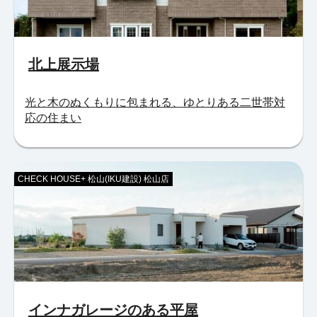
北上展示場
光と木のぬくもりに包まれる、ゆとりある二世帯対
応の住まい
CHECK HOUSE+ 松山(IKU建設) 松山店
インナガレージのある平屋