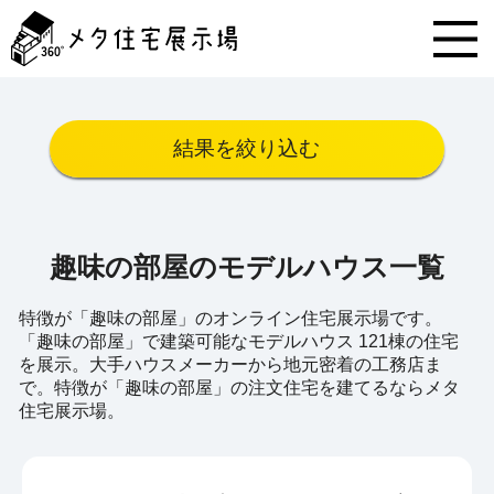
メ
タ
住
宅
展
示
結果を絞り込む
場
コ
ン
テ
ン
趣味の部屋のモデルハウス一覧
ツ
へ
ス
特徴が「趣味の部屋」のオンライン住宅展示場です。
キ
「趣味の部屋」で建築可能なモデルハウス 121棟の住宅
ッ
を展示。大手ハウスメーカーから地元密着の工務店ま
プ
で。特徴が「趣味の部屋」の注文住宅を建てるならメタ
住宅展示場。