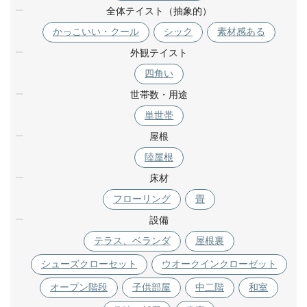
全体テイスト（抽象的）
かっこいい・クール
シック
素材感ある
外観テイスト
四角い
世帯数・用途
単世帯
屋根
陸屋根
床材
フローリング
畳
設備
テラス、ベランダ
屋根裏
シューズクローセット
ウオークインクローゼット
オープン階段
子供部屋
中二階
和室