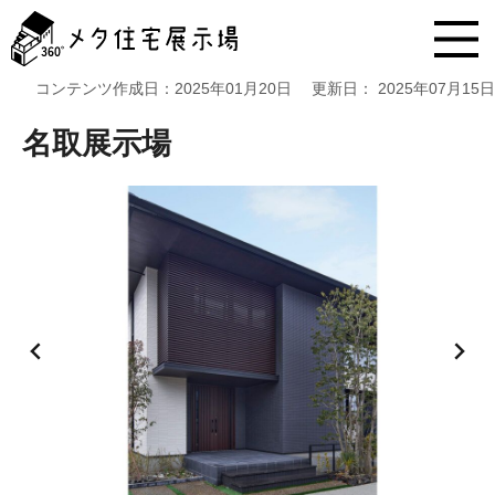
メ
タ
住
宅
コンテンツ作成日：
2025年01月20日
更新日：
2025年07月15日
展
示
名取展示場
場
コ
ン
テ
ン
ツ
へ
ス
キ
ッ
プ