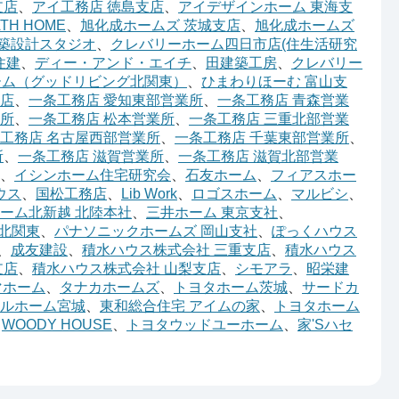
支店
、
アイ工務店 徳島支店
、
アイデザインホーム 東海支
TH HOME
、
旭化成ホームズ 茨城支店
、
旭化成ホームズ
築設計スタジオ
、
クレバリーホーム四日市店(住生活研究
住建
、
ディー・アンド・エイチ
、
田建築工房
、
クレバリー
ーム（グッドリビング北関東）
、
ひまわりほーむ 富山支
店
、
一条工務店 愛知東部営業所
、
一条工務店 青森営業
業所
、
一条工務店 松本営業所
、
一条工務店 三重北部営業
工務店 名古屋西部営業所
、
一条工務店 千葉東部営業所
、
所
、
一条工務店 滋賀営業所
、
一条工務店 滋賀北部営業
、
イシンホーム住宅研究会
、
石友ホーム
、
フィアスホー
ウス
、
国松工務店
、
Lib Work
、
ロゴスホーム
、
マルビシ
、
ーム北新越 北陸本社
、
三井ホーム 東京支社
、
北関東
、
パナソニックホームズ 岡山支社
、
ぽっくハウス
、
成友建設
、
積水ハウス株式会社 三重支店
、
積水ハウス
支店
、
積水ハウス株式会社 山梨支店
、
シモアラ
、
昭栄建
マホーム
、
タナカホームズ
、
トヨタホーム茨城
、
サードカ
フルホーム宮城
、
東和総合住宅 アイムの家
、
トヨタホーム
、
WOODY HOUSE
、
トヨタウッドユーホーム
、
家'Sハセ