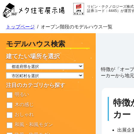
メ
リビン・テクノロジーズ株式
タ
証券コード：4445）が運営
住
宅
トップページ
/
オープン階段のモデルハウス一覧
展
示
場
モデルハウス検索
コ
ン
建てたい場所を選択
テ
ン
特徴が「オープ
ツ
ーカーから地
へ
ス
注目のカテゴリから探す
キ
明るい
ッ
特徴
プ
木の感じ
カー
おしゃれ
和風・和風モダン
出展企