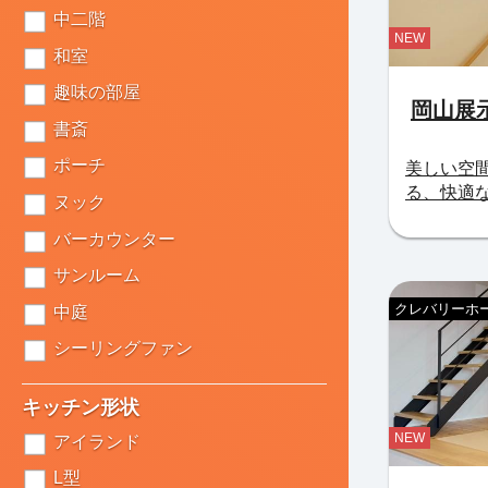
中二階
NEW
和室
趣味の部屋
岡山展
書斎
ポーチ
美しい空
る、快適
ヌック
バーカウンター
サンルーム
クレバリーホー
中庭
シーリングファン
キッチン形状
NEW
アイランド
L型