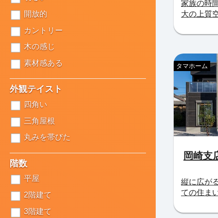
家族の時
開放的
大の上質
カントリー
木の感じ
素材感ある
タマホーム
外観テイスト
四角い
三角屋根
丸みを帯びた
岡崎支
階数
平屋
縦に広が
ての住ま
2階建て
3階建て