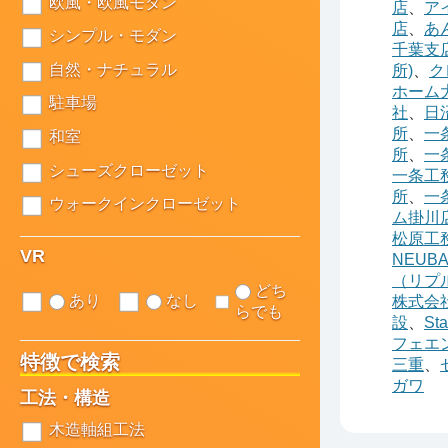
欧風・欧風モダン
店
、
ア
店
、
あ
シンプル・モダン
千葉支
自然・ナチュラル
所)
、
ク
ホーム
駐車場
社
、
日
所
、
一
和室
所
、
一
シューズクローゼット
一条工
所
、
一
ウォークインクローゼット
ム掛川
松原工
VR
NEUB
（リプ
どち
あり
なし
株式会
らでも
設
、
St
フェエ
特徴で検索
三重
、
ガワ
工法・構造
木造軸組工法