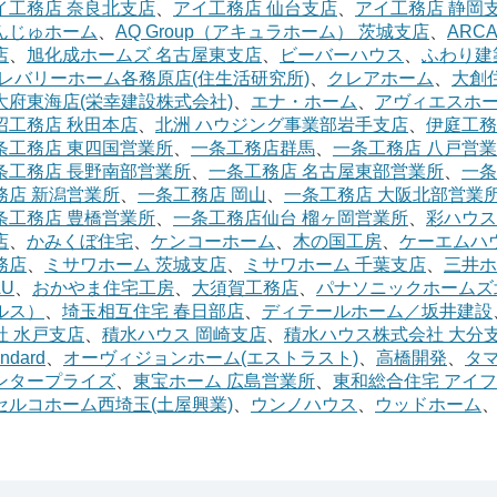
イ工務店 奈良北支店
、
アイ工務店 仙台支店
、
アイ工務店 静岡
んじゅホーム
、
AQ Group（アキュラホーム） 茨城支店
、
ARCA
店
、
旭化成ホームズ 名古屋東支店
、
ビーバーハウス
、
ふわり建
レバリーホーム各務原店(住生活研究所)
、
クレアホーム
、
大創
大府東海店(栄幸建設株式会社)
、
エナ・ホーム
、
アヴィエスホ
沼工務店 秋田本店
、
北洲 ハウジング事業部岩手支店
、
伊庭工務
条工務店 東四国営業所
、
一条工務店群馬
、
一条工務店 八戸営
条工務店 長野南部営業所
、
一条工務店 名古屋東部営業所
、
一条
務店 新潟営業所
、
一条工務店 岡山
、
一条工務店 大阪北部営業
条工務店 豊橋営業所
、
一条工務店仙台 榴ヶ岡営業所
、
彩ハウス
店
、
かみくぼ住宅
、
ケンコーホーム
、
木の国工房
、
ケーエムハ
務店
、
ミサワホーム 茨城支店
、
ミサワホーム 千葉支店
、
三井ホ
AU
、
おかやま住宅工房
、
大須賀工務店
、
パナソニックホームズ
ルス）
、
埼玉相互住宅 春日部店
、
ディテールホーム／坂井建設
社 水戸支店
、
積水ハウス 岡崎支店
、
積水ハウス株式会社 大分
andard
、
オーヴィジョンホーム(エストラスト)
、
高橋開発
、
タ
ンタープライズ
、
東宝ホーム 広島営業所
、
東和総合住宅 アイ
セルコホーム西埼玉(土屋興業)
、
ウンノハウス
、
ウッドホーム