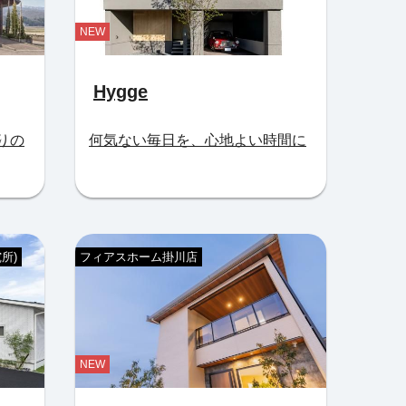
NEW
Hygge
りの
何気ない毎日を、心地よい時間に
所)
フィアスホーム掛川店
NEW