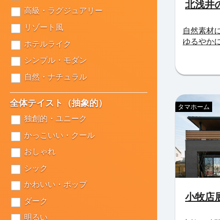
北浅井
高級・ラグジュアリー
リゾート風
自然素材
ゆるやか
ホテルライク
シンプル・モダン
自然・ナチュラル
全体テイスト（抽象的）
タマホーム
独創的・ユニーク
かっこいい・クール
おしゃれ
シック
かわいい・ポップ
小牧店
ダーク
明るい