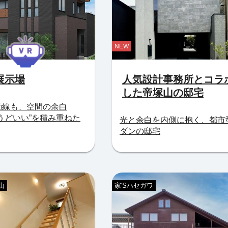
NEW
展示場
人気設計事務所とコラ
した帝塚山の邸宅
動線も、空間の余白
うどいい”を積み重ねた
光と余白を内側に抱く、都市
ダンの邸宅
山
家'Sハセガワ