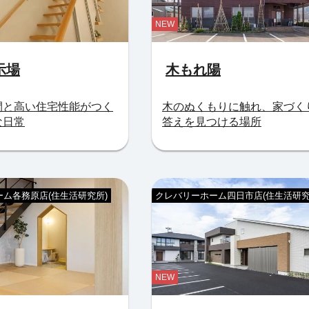
NEW
示場
木もれ陽
間と高い住宅性能がつく
木のぬくもりに触れ、家づく
な日常
答えを見つける場所
ム各務原店(住生活研究所)
クレバリーホーム四日市店(住生活研究
NEW