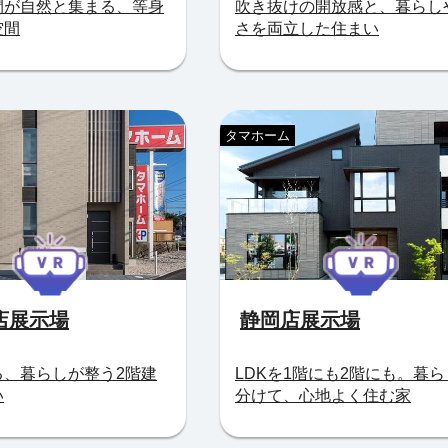
間が自然と集まる、等身
吹き抜けの開放感と、暮らし
空間
さを両立した住まい
タマホーム
店展示場
静岡店展示場
る、暮らしが整う2階建
LDKを1階にも2階にも。暮
い
分けて、心地よく住む家