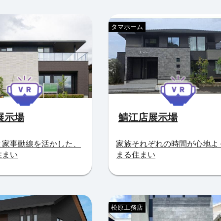
タマホーム
展示場
鯖江店展示場
と家事動線を活かした、
家族それぞれの時間が心地よ
住まい
まる住まい
松原工務店