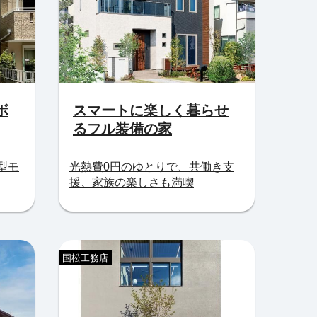
ボ
スマートに楽しく暮らせ
るフル装備の家
型モ
光熱費0円のゆとりで、共働き支
援、家族の楽しさも満喫
国松工務店