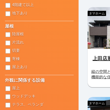
4階建て以上
地下あり
タマホーム
屋根
陸屋根
片流れ
切妻
上田店
寄棟
屋上あり
縦の空間
機能的な
外観に関係する設備
屋上
ウッドデッキ
タマホーム
テラス、ベランダ