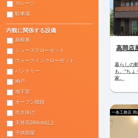
ガレージ
駐車場
内観に関係する設備
屋根裏
高岡店
シューズクローゼット
ウォークインクローゼット
暮らしの
パントリー
も。“ちょ
家。
納戸
地下室
オープン階段
吹き抜け
一条工務店 岡
天井高260cm以上
子供部屋