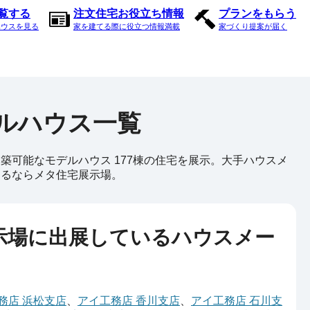
内覧する
注文住宅お役立ち情報
プランをもらう
ハウスを見る
家を建てる際に役立つ情報満載
家づくり提案が届く
ルハウス一覧
可能なモデルハウス 177棟の住宅を展示。大手ハウスメ
てるならメタ住宅展示場。
示場に出展しているハウスメー
務店 浜松支店
、
アイ工務店 香川支店
、
アイ工務店 石川支