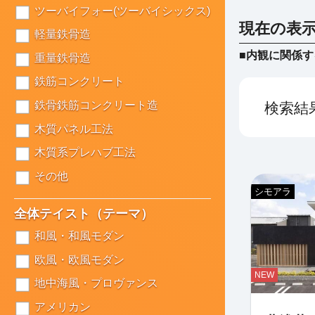
ツーバイフォー(ツーバイシックス)
現在の表
軽量鉄骨造
■内観に関係
重量鉄骨造
鉄筋コンクリート
鉄骨鉄筋コンクリート造
検索結
木質パネル工法
木質系プレハブ工法
その他
シモアラ
全体テイスト（テーマ）
和風・和風モダン
欧風・欧風モダン
NEW
地中海風・プロヴァンス
アメリカン