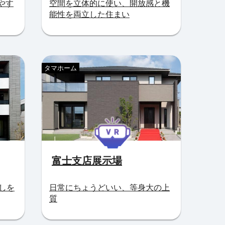
やす
空間を立体的に使い、開放感と機
能性を両立した住まい
タマホーム
富士支店展示場
らしを
日常にちょうどいい、等身大の上
質