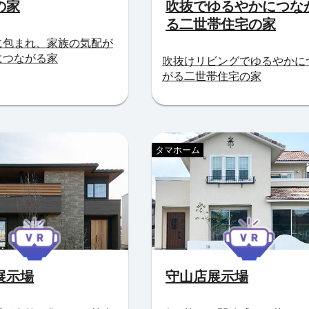
の家
吹抜でゆるやかにつな
る二世帯住宅の家
に包まれ、家族の気配が
につながる家
吹抜けリビングでゆるやかに
がる二世帯住宅の家
タマホーム
展示場
守山店展示場