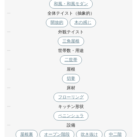
和風・和風モダン
全体テイスト（抽象的）
開放的
木の感じ
外観テイスト
三角屋根
世帯数・用途
二世帯
屋根
切妻
床材
フローリング
キッチン形状
ペニンシュラ
設備
屋根裏
オープン階段
吹き抜け
中二階