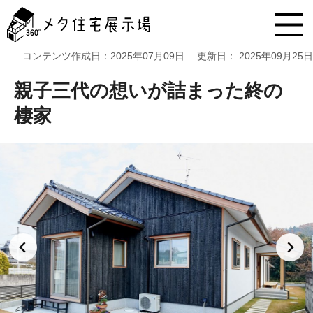
メ
タ
住
宅
コンテンツ作成日：
2025年07月09日
更新日：
2025年09月25日
展
示
親子三代の想いが詰まった終の
場
コ
棲家
ン
テ
ン
ツ
へ
ス
キ
ッ
プ