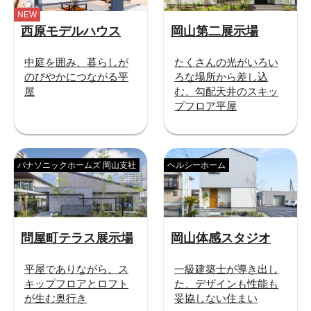
NEW
西原モデルハウス
岡山第二展示場
中庭を囲み、暮らしが
たくさんの光がいろい
のびやかにつながる平
ろな場所から差し込
屋
む、勾配天井のスキッ
プフロア平屋
パナソニックホームズ 岡山支社
ヘルシーホーム
問屋町テラス展示場
岡山体感スタジオ
平屋でありながら、ス
一級建築士が導き出し
キップフロアとロフト
た、デザインも性能も
が生む奥行き
妥協しない住まい