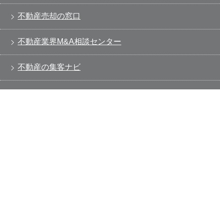
不動産売却の窓口
不動産業界M&A相談センター
不動産の集客ナビ
SMSハンター
リビンマガジンBiz
掲載をお考えのハウスメーカー・工務店様向け
お問い合わせ・資料請求