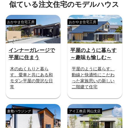
似ている注文住宅のモデルハウス
おかやま住宅工房
おかやま住宅工房
インナーガレージで
平屋のように暮らす
平屋に住まう
～趣味も愉しむ～
木のぬくもりと暮ら
平屋のように暮らす、
す、愛車と共にある和
動線と快適性にこだわ
モダン平屋の贅沢な日
った家族思いの新しい
常
二階建て住宅
倉敷ハウジング
アイ工務店 岡山支店