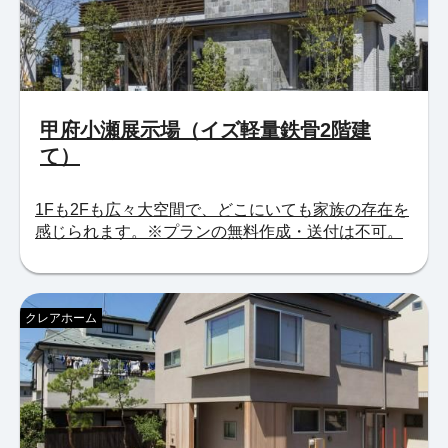
甲府小瀬展示場（イズ軽量鉄骨2階建
て）
1Fも2Fも広々大空間で、どこにいても家族の存在を
感じられます。※プランの無料作成・送付は不可。
クレアホーム