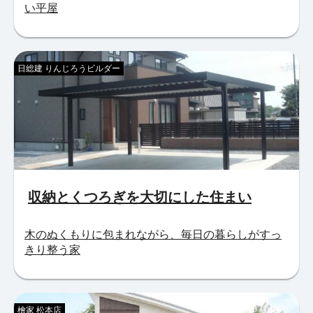
い平屋
日総建 りんじろうビルダー
収納とくつろぎを大切にした住まい
木のぬくもりに包まれながら、毎日の暮らしがすっ
きり整う家
檜家 松本店