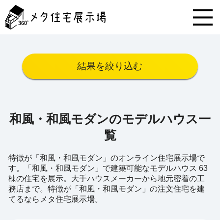
メ
タ
住
宅
展
示
結果を絞り込む
場
コ
ン
テ
ン
和風・和風モダンのモデルハウス一
ツ
へ
覧
ス
キ
特徴が「和風・和風モダン」のオンライン住宅展示場で
ッ
す。「和風・和風モダン」で建築可能なモデルハウス 63
プ
棟の住宅を展示。大手ハウスメーカーから地元密着の工
務店まで。特徴が「和風・和風モダン」の注文住宅を建
てるならメタ住宅展示場。