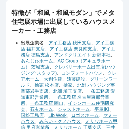
特徴が「和風・和風モダン」でメタ
住宅展示場に出展しているハウスメ
ーカー・工務店
出展企業名：
アイ工務店 秋田支店
、
アイ工務
店 福井支店
、
アイ工務店 奈良南支店
、
アイ工
務店 徳島支店
、
アンドクリエイト 新潟本社
、
あんじゅホーム
、
AQ Group（アキュラホー
ム） 茨城支店
、
クレバリーホーム出雲店(ハウ
ジング･スタッフ)
、
コンフォートハウス
、
クレ
アホーム
、
大創住建
、
遠藤建設
、
グリーンワー
ルド
、
檜家 松本店
、
檜家
、
北洲 ハウジング事
業部岩手支店
、
北洲 埼玉支店
、
一条工務店 愛
知東部営業所
、
一条工務店 名古屋東部営業
所
、
一条工務店 岡山
、
イシンホーム住宅研究
会
、
石友ホーム
、
ジャストホーム
、
平屋IKI
、
国松工務店
、
Lib Work
、
ロゴスホーム
、
マミー
ハウス
、
みらいテクノハウス
、
ミサワホーム甲
信 甲府営業所
、
ミサワホーム 千葉支店
、
三井