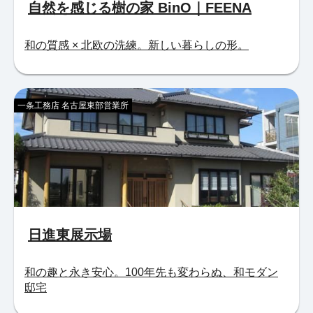
自然を感じる樹の家 BinO｜FEENA
和の質感 × 北欧の洗練。新しい暮らしの形。
一条工務店 名古屋東部営業所
日進東展示場
和の趣と永き安心。100年先も変わらぬ、和モダン
邸宅