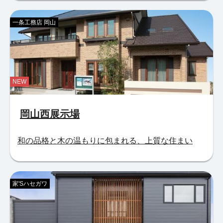
一条工務店 岡山
NEW
岡山西展示場
和の品格と木の温もりに包まれる、上質な住まい
家'Sハセガワ