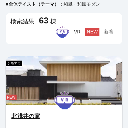
■全体テイスト（テーマ）：
和風・和風モダン
63
検索結果
棟
新着
VR
NEW
シモアラ
NEW
北浅井の家