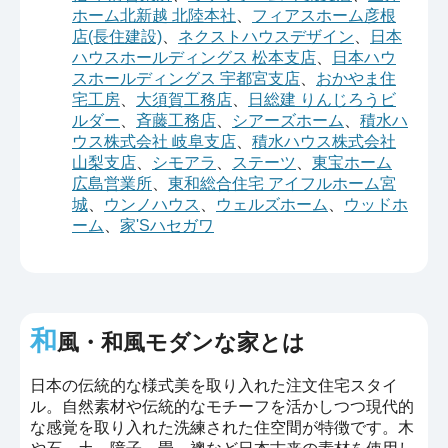
ホーム北新越 北陸本社
、
フィアスホーム彦根
店(長住建設)
、
ネクストハウスデザイン
、
日本
ハウスホールディングス 松本支店
、
日本ハウ
スホールディングス 宇都宮支店
、
おかやま住
宅工房
、
大須賀工務店
、
日総建 りんじろうビ
ルダー
、
斉藤工務店
、
シアーズホーム
、
積水ハ
ウス株式会社 岐阜支店
、
積水ハウス株式会社
山梨支店
、
シモアラ
、
ステーツ
、
東宝ホーム
広島営業所
、
東和総合住宅 アイフルホーム宮
城
、
ウンノハウス
、
ウェルズホーム
、
ウッドホ
ーム
、
家'Sハセガワ
和
風・和風モダンな家とは
日本の伝統的な様式美を取り入れた注文住宅スタイ
ル。自然素材や伝統的なモチーフを活かしつつ現代的
な感覚を取り入れた洗練された住空間が特徴です。木