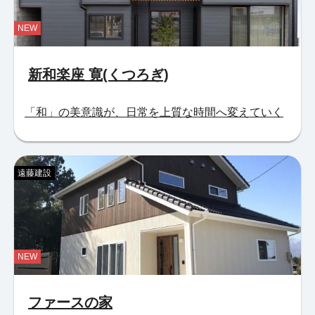
NEW
新和楽座 寛(くつろぎ)
「和」の美意識が、日常を上質な時間へ変えていく
遠藤建設
NEW
ファースの家