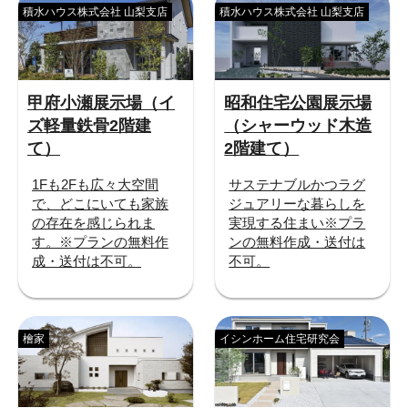
積水ハウス株式会社 山梨支店
積水ハウス株式会社 山梨支店
甲府小瀬展示場（イ
昭和住宅公園展示場
ズ軽量鉄骨2階建
（シャーウッド木造
て）
2階建て）
1Fも2Fも広々大空間
サステナブルかつラグ
で、どこにいても家族
ジュアリーな暮らしを
の存在を感じられま
実現する住まい※プラ
す。※プランの無料作
ンの無料作成・送付は
成・送付は不可。
不可。
檜家
イシンホーム住宅研究会