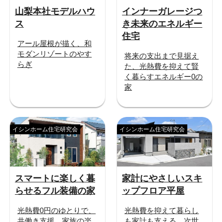
山梨本社モデルハウ
インナーガレージつ
ス
き未来のエネルギー
住宅
アール屋根が描く、和
モダンリゾートのやす
将来の支出まで見据え
らぎ
た、光熱費を抑えて賢
く暮らすエネルギー0の
家
イシンホーム住宅研究会
イシンホーム住宅研究会
スマートに楽しく暮
家計にやさしいスキ
らせるフル装備の家
ップフロア平屋
光熱費0円のゆとりで、
光熱費を抑えて暮らし
共働き支援、家族の楽
も家計も支える、次世