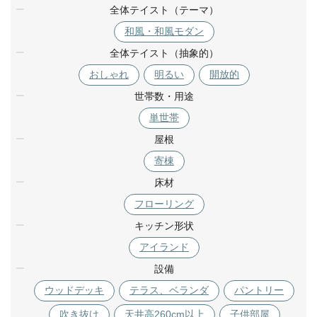
全体テイスト（テーマ）
和風・和風モダン
全体テイスト（抽象的）
おしゃれ
明るい
開放的
世帯数・用途
単世帯
屋根
寄棟
床材
フローリング
キッチン形状
アイランド
設備
ウッドデッキ
テラス、ベランダ
パントリー
吹き抜け
天井高260cm以上
子供部屋