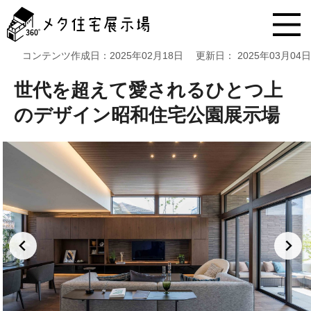
メ
タ
住
宅
コンテンツ作成日：
2025年02月18日
更新日：
2025年03月04日
展
示
世代を超えて愛されるひとつ上
場
コ
のデザイン昭和住宅公園展示場
ン
テ
ン
ツ
へ
ス
キ
ッ
プ