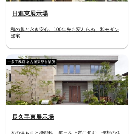
日進東展示場
和の趣と永き安心。100年先も変わらぬ、和モダン
邸宅
一条工務店 名古屋東部営業所
長久手東展示場
木の温もりと機能性。毎日を上質に包む、理想の住