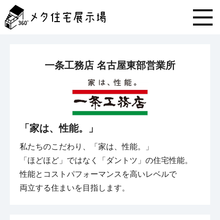
メ
タ
住
宅
展
示
一条工務店 名古屋東部営業所
場
コ
ン
テ
ン
ツ
「家は、性能。」
へ
ス
私たちのこだわり、「家は、性能。」

キ
ッ
「ほどほど」ではなく「ダントツ」の住宅性能。

プ
性能とコストパフォーマンスを高いレベルで

両立する住まいを目指します。