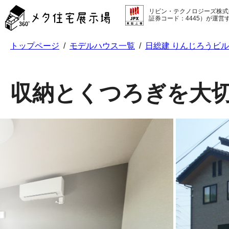
メ
リビン・テクノロジーズ株式
タ
証券コード：4445）が運営
住
宅
トップページ
/
モデルハウス一覧
/
日総建 りんじろうビ
展
示
場
コ
収納とくつろぎを大
ン
テ
ン
ツ
へ
ス
キ
ッ
プ