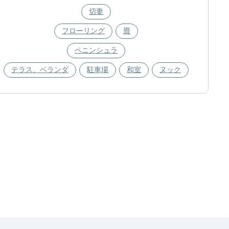
切妻
フローリング
畳
ペニンシュラ
テラス、ベランダ
駐車場
和室
ヌック