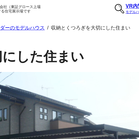
VR
会社（東証グロース上場
する住宅展示場です
モデル
ルダーのモデルハウス
/
収納とくつろぎを大切にした住まい
切にした住まい