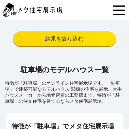
メ
タ
住
宅
展
示
結果を絞り込む
場
コ
ン
テ
ン
駐車場のモデルハウス一覧
ツ
へ
ス
特徴が「駐車場」のオンライン住宅展示場です。「駐車
キ
場」で建築可能なモデルハウス 63棟の住宅を展示。大手
ッ
ハウスメーカーから地元密着の工務店まで。特徴が「駐
プ
車場」の注文住宅を建てるならメタ住宅展示場。
特徴が「駐車場」でメタ住宅展示場