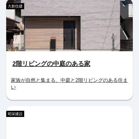
大創住建
2階リビングの中庭のある家
家族が自然と集まる、中庭と2階リビングのある住ま
い
昭栄建設