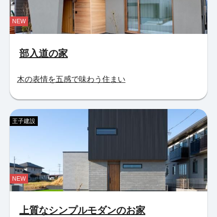
NEW
部入道の家
木の表情を五感で味わう住まい
王子建設
NEW
上質なシンプルモダンのお家