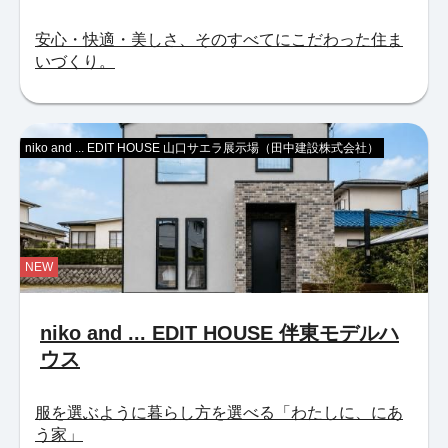
安心・快適・美しさ、そのすべてにこだわった住ま
いづくり。
niko and ... EDIT HOUSE 山口サエラ展示場（田中建設株式会社）
NEW
niko and ... EDIT HOUSE 伴東モデルハ
ウス
服を選ぶように暮らし方を選べる「わたしに、にあ
う家」