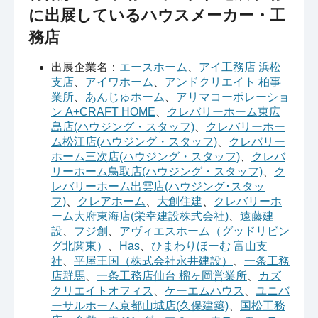
に出展しているハウスメーカー・工
務店
出展企業名：
エースホーム
、
アイ工務店 浜松
支店
、
アイワホーム
、
アンドクリエイト 柏事
業所
、
あんじゅホーム
、
アリマコーポレーショ
ン A+CRAFT HOME
、
クレバリーホーム東広
島店(ハウジング・スタッフ)
、
クレバリーホー
ム松江店(ハウジング・スタッフ)
、
クレバリー
ホーム三次店(ハウジング・スタッフ)
、
クレバ
リーホーム鳥取店(ハウジング・スタッフ)
、
ク
レバリーホーム出雲店(ハウジング･スタッ
フ)
、
クレアホーム
、
大創住建
、
クレバリーホ
ーム大府東海店(栄幸建設株式会社)
、
遠藤建
設
、
フジ創
、
アヴィエスホーム（グッドリビン
グ北関東）
、
Has
、
ひまわりほーむ 富山支
社
、
平屋王国（株式会社永井建設）
、
一条工務
店群馬
、
一条工務店仙台 榴ヶ岡営業所
、
カズ
クリエイトオフィス
、
ケーエムハウス
、
ユニバ
ーサルホーム京都山城店(久保建築)
、
国松工務