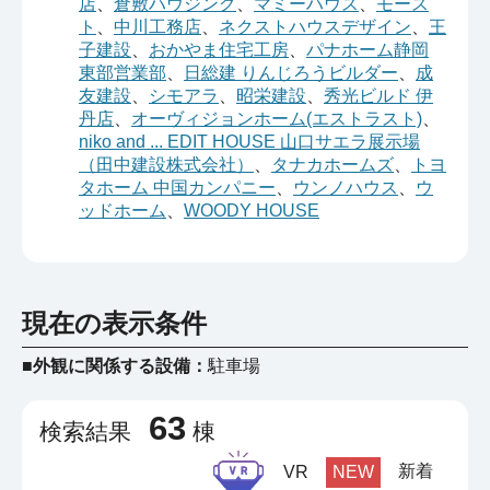
店
、
倉敷ハウジング
、
マミーハウス
、
モース
ト
、
中川工務店
、
ネクストハウスデザイン
、
王
子建設
、
おかやま住宅工房
、
パナホーム静岡
東部営業部
、
日総建 りんじろうビルダー
、
成
友建設
、
シモアラ
、
昭栄建設
、
秀光ビルド 伊
丹店
、
オーヴィジョンホーム(エストラスト)
、
niko and ... EDIT HOUSE 山口サエラ展示場
（田中建設株式会社）
、
タナカホームズ
、
トヨ
タホーム 中国カンパニー
、
ウンノハウス
、
ウ
ッドホーム
、
WOODY HOUSE
現在の表示条件
■外観に関係する設備：
駐車場
63
検索結果
棟
新着
VR
NEW