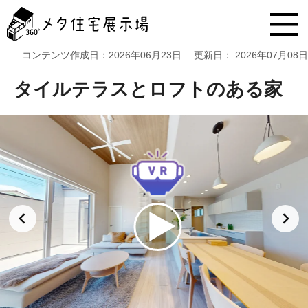
メ
タ
住
宅
コンテンツ作成日：
2026年06月23日
更新日：
2026年07月08日
展
示
タイルテラスとロフトのある家
場
コ
ン
テ
ン
ツ
へ
ス
キ
ッ
プ