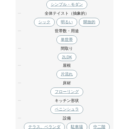
シンプル・モダン
全体テイスト（抽象的）
シック
明るい
開放的
世帯数・用途
単世帯
間取り
2LDK
屋根
片流れ
床材
フローリング
キッチン形状
ペニンシュラ
設備
テラス、ベランダ
駐車場
中二階