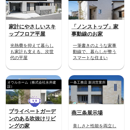
家計にやさしいスキ
「ノンストップ」家
ップフロア平屋
事動線のお家
光熱費を抑えて暮らし
一筆書きのような家事
も家計も支える、次世
動線で、暮らしが整う
代の平屋
スマートな住まい
オウルホーム（株式会社永井建
一条工務店 新潟営業所
設）
プライベートガーデ
燕三条展示場
ンのある吹抜けリビ
ングの家
美しさと性能を両立し