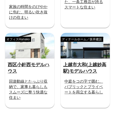
た、一条工務店が誇る
家族の時間をのびやか
スマートな住まい
に包む、明るい吹き抜
けの住まい
オフィスHanako
ディテールホーム／坂井建設
西区小針西モデルハ
上越市大和(上越妙高
ウス
駅)モデルハウス
回遊動線とたっぷり収
中庭をコの字で囲む、
納で、家事も暮らしも
パブリックとプライベ
スムーズに整う快適な
ートを両立する暮らし
住まい