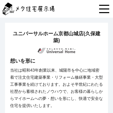
メ
タ
住
宅
展
示
ユニバーサルホーム京都山城店(久保建
場
コ
築)
ン
テ
ン
想いを形に
ツ
へ
当社は昭和43年創業以来、城陽市を中心に地域密
ス
キ
着で注文住宅建築事業・リフォーム修繕事業・大型
ッ
工事事業を続けております。およそ半世紀にわたる
プ
社歴から蓄積されたノウハウで、お客様の暮らしか
らマイホームへの夢・想いを形にし、快適で安全な
住宅を提供いたします。