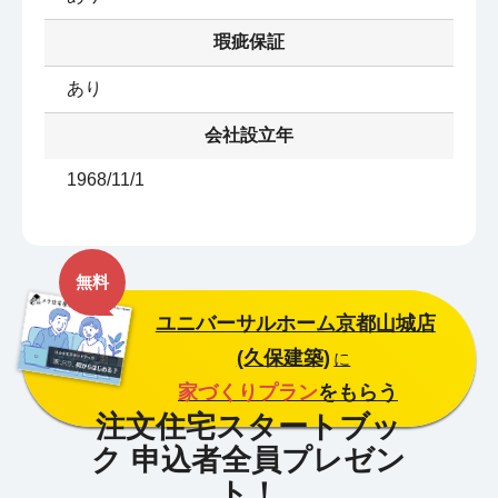
瑕疵保証
あり
会社設立年
1968/11/1
無料
ユニバーサルホーム京都山城店
(久保建築)
に
家づくりプラン
をもらう