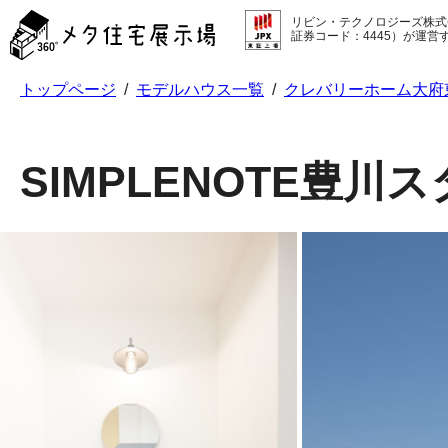
メ
リビン・テクノロジーズ株式
タ
証券コード：4445）が運営
住
宅
トップページ
/
モデルハウス一覧
/
クレバリーホーム大府
展
示
場
コ
SIMPLENOTE豊川
ン
テ
ン
ツ
へ
ス
キ
ッ
プ