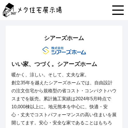
メ
タ
住
宅
展
示
シアーズホーム
場
コ
ン
テ
ン
いい家、つづく。シアーズホーム
ツ
へ
暖かく、涼しい。そして、丈夫な家。

ス
創立35年を越えたシアーズホームでは、自由設計
キ
の注文住宅から規格型の省コスト・コンパクトハウ
ッ
プ
スまでを販売。累計施工実績は2024年5月時点で
10,000棟以上に。地元熊本を中心に、快適・安
心・丈夫でコストパフォーマンスの高い住まいを展
開してます。安心・安全な家であることはもちろ