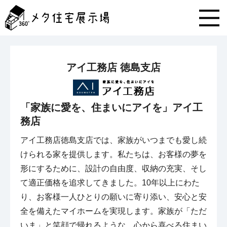
メ
タ
住
宅
展
示
アイ工務店 徳島支店
場
コ
ン
テ
「家族に愛を、住まいにアイを」アイ工
ン
務店
ツ
へ
アイ工務店徳島支店では、家族がいつまでも愛し続
ス
キ
けられる家を提供します。私たちは、お客様の夢を
ッ
形にするために、設計の自由度、収納の充実、そし
プ
て適正価格を追求してきました。10年以上にわた
り、お客様一人ひとりの願いに寄り添い、安心と安
全を備えたマイホームを実現します。家族が「ただ
いま」と笑顔で帰れるような、心から喜べる住まい