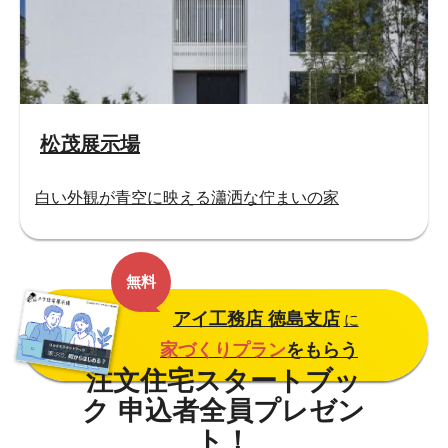
松茂展示場
白い外観が青空に映える瀟洒な佇まいの家
無料
アイ工務店 徳島支店
に
家づくりプラン
をもらう