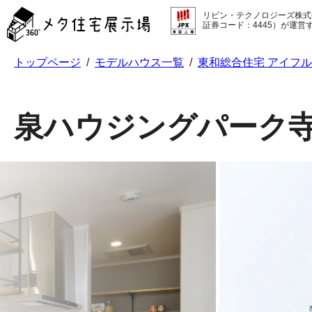
メ
リビン・テクノロジーズ株式
タ
証券コード：4445）が運営
住
宅
トップページ
/
モデルハウス一覧
/
東和総合住宅 アイフ
展
示
場
コ
泉ハウジングパーク
ン
テ
ン
ツ
へ
ス
キ
ッ
プ