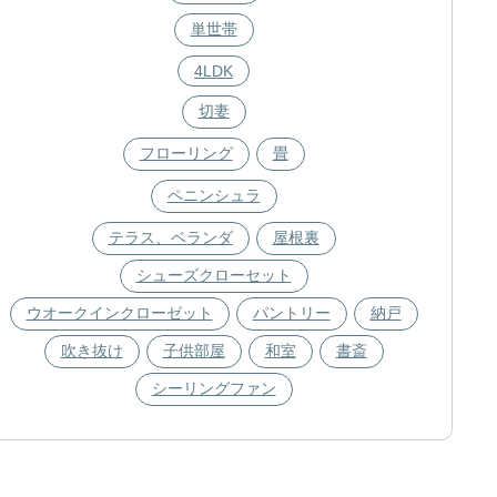
単世帯
4LDK
切妻
フローリング
畳
ペニンシュラ
テラス、ベランダ
屋根裏
シューズクローセット
ウオークインクローゼット
パントリー
納戸
吹き抜け
子供部屋
和室
書斎
シーリングファン