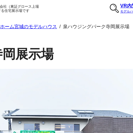
VR
会社（東証グロース上場
する住宅展示場です
モデル
ルホーム宮城のモデルハウス
/
泉ハウジングパーク寺岡展示場
寺岡展示場