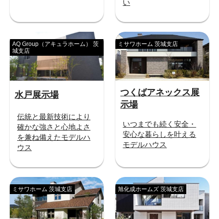
い
AQ Group（アキュラホーム） 茨
ミサワホーム 茨城支店
城支店
つくばアネックス展
水戸展示場
示場
伝統と最新技術により
いつまでも続く安全・
確かな強さと心地よさ
安心な暮らしを叶える
を兼ね備えたモデルハ
モデルハウス
ウス
ミサワホーム 茨城支店
旭化成ホームズ 茨城支店