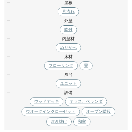
屋根
片流れ
外壁
吹付
内壁材
ぬりかべ
床材
フローリング
畳
風呂
ユニット
設備
ウッドデッキ
テラス、ベランダ
ウオークインクローゼット
オープン階段
吹き抜け
和室