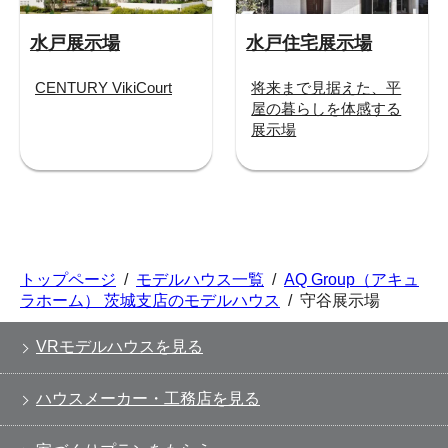
水戸展示場
水戸住宅展示場
CENTURY VikiCourt
将来まで見据えた、平
屋の暮らしを体感する
展示場
トップページ
/
モデルハウス一覧
/
AQ Group（アキュ
ラホーム） 茨城支店のモデルハウス
/
守谷展示場
VRモデルハウスを見る
ハウスメーカー・工務店を見る