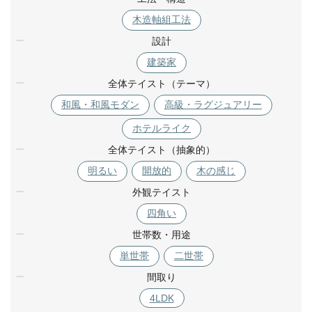
木造軸組工法
設計
建築家
全体テイスト（テーマ）
和風・和風モダン
高級・ラグジュアリー
ホテルライク
全体テイスト（抽象的）
明るい
開放的
木の感じ
外観テイスト
四角い
世帯数・用途
単世帯
二世帯
間取り
4LDK