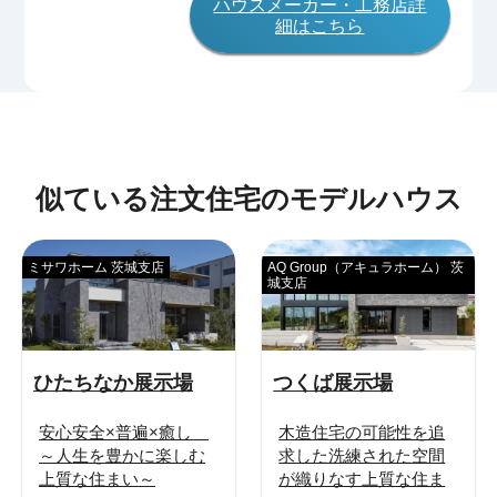
ハウスメーカー・工務店詳
細はこちら
似ている注文住宅のモデルハウス
ミサワホーム 茨城支店
AQ Group（アキュラホーム） 茨
城支店
ひたちなか展示場
つくば展示場
安心安全×普遍×癒し
木造住宅の可能性を追
～人生を豊かに楽しむ
求した洗練された空間
上質な住まい～
が織りなす上質な住ま