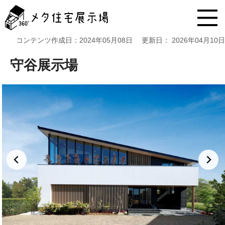
メ
タ
住
宅
コンテンツ作成日：
2024年05月08日
更新日：
2026年04月10日
展
示
守谷展示場
場
コ
ン
テ
ン
ツ
へ
ス
キ
ッ
プ