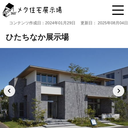
メ
タ
住
宅
コンテンツ作成日：
2024年01月29日
更新日：
2025年08月04日
展
示
ひたちなか展示場
場
コ
ン
テ
ン
ツ
へ
ス
キ
ッ
プ