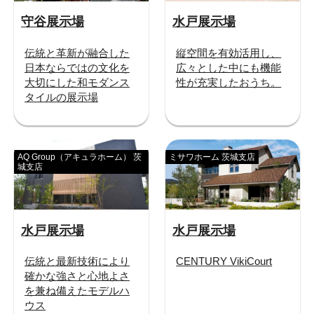
守谷展示場
水戸展示場
伝統と革新が融合した
縦空間を有効活用し、
日本ならではの文化を
広々とした中にも機能
大切にした和モダンス
性が充実したおうち。
タイルの展示場
AQ Group（アキュラホーム） 茨
ミサワホーム 茨城支店
城支店
水戸展示場
水戸展示場
伝統と最新技術により
CENTURY VikiCourt
確かな強さと心地よさ
を兼ね備えたモデルハ
ウス