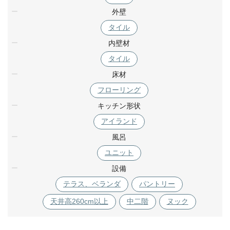
外壁
タイル
内壁材
タイル
床材
フローリング
キッチン形状
アイランド
風呂
ユニット
設備
テラス、ベランダ
パントリー
天井高260cm以上
中二階
ヌック