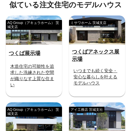
似ている注文住宅のモデルハウス
AQ Group（アキュラホーム） 茨
ミサワホーム 茨城支店
城支店
つくばアネックス展
つくば展示場
示場
木造住宅の可能性を追
いつまでも続く安全・
求した洗練された空間
安心な暮らしを叶える
が織りなす上質な住ま
モデルハウス
い
AQ Group（アキュラホーム） 茨
アイ工務店 茨城支社
城支店