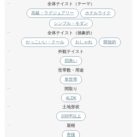
全体テイスト（テーマ）
高級・ラグジュアリー
ホテルライク
シンプル・モダン
全体テイスト（抽象的）
かっこいい・クール
おしゃれ
開放的
外観テイスト
四角い
世帯数・用途
単世帯
間取り
4LDK
土地形状
100坪以上
屋根
寄棟