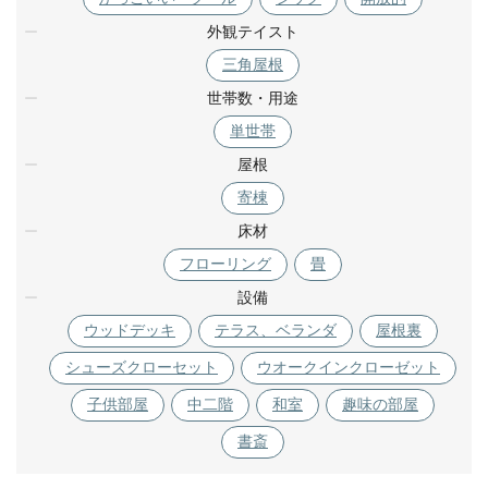
外観テイスト
三角屋根
世帯数・用途
単世帯
屋根
寄棟
床材
フローリング
畳
設備
ウッドデッキ
テラス、ベランダ
屋根裏
シューズクローセット
ウオークインクローゼット
子供部屋
中二階
和室
趣味の部屋
書斎