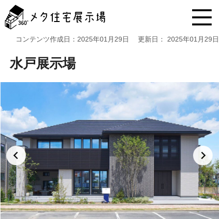
メ
タ
住
宅
コンテンツ作成日：
2025年01月29日
更新日：
2025年01月29日
展
示
水戸展示場
場
コ
ン
テ
ン
ツ
へ
ス
キ
ッ
プ