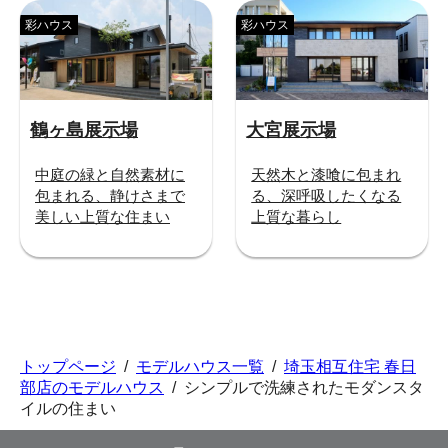
彩ハウス
彩ハウス
鶴ヶ島展示場
大宮展示場
中庭の緑と自然素材に
天然木と漆喰に包まれ
包まれる、静けさまで
る、深呼吸したくなる
美しい上質な住まい
上質な暮らし
トップページ
/
モデルハウス一覧
/
埼玉相互住宅 春日
部店のモデルハウス
/
シンプルで洗練されたモダンスタ
イルの住まい