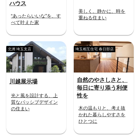
ハウス
美しく、静かに、時を
“あったらいいな”を、す
重ねる住まい
べて叶えた家
北洲 埼玉支店
埼玉相互住宅 春日部店
自然のやさしさと、
川越展示場
毎日に寄り添う利便
性を
光と風を設計する、上
質なパッシブデザイン
木の温もりと、考え抜
の住まい
かれた暮らしやすさを
ひとつに