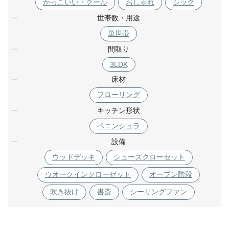
かっこいい・クール
おしゃれ
シック
世帯数・用途
単世帯
間取り
3LDK
床材
フローリング
キッチン形状
ペニンシュラ
設備
ウッドデッキ
シューズクローセット
ウオークインクローゼット
オープン階段
吹き抜け
書斎
シーリングファン