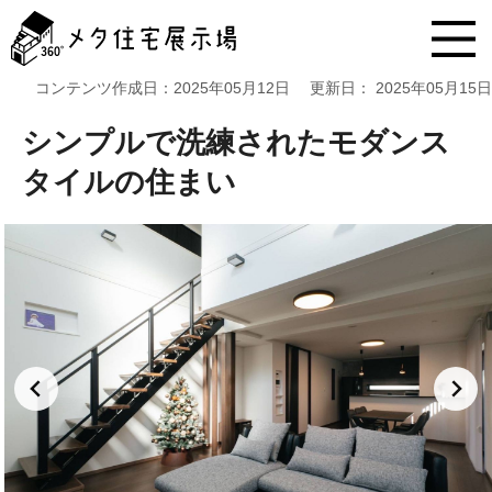
メ
タ
住
宅
コンテンツ作成日：
2025年05月12日
更新日：
2025年05月15日
展
示
シンプルで洗練されたモダンス
場
コ
タイルの住まい
ン
テ
ン
ツ
へ
ス
キ
ッ
プ