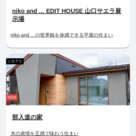
niko and ... EDIT HOUSE 山口サエラ展
示場
niko and ... の世界観を体感できる平屋の住まい
シモアラ
NEW
部入道の家
木の表情を五感で味わう住まい