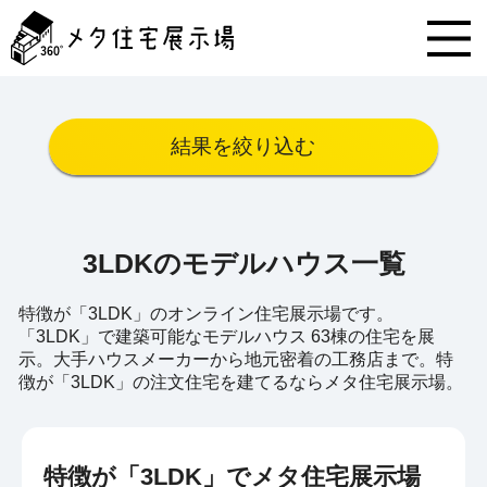
メ
タ
住
宅
展
示
結果を絞り込む
場
コ
ン
テ
ン
3LDKのモデルハウス一覧
ツ
へ
ス
特徴が「3LDK」のオンライン住宅展示場です。
キ
「3LDK」で建築可能なモデルハウス 63棟の住宅を展
ッ
示。大手ハウスメーカーから地元密着の工務店まで。特
プ
徴が「3LDK」の注文住宅を建てるならメタ住宅展示場。
特徴が「3LDK」でメタ住宅展示場