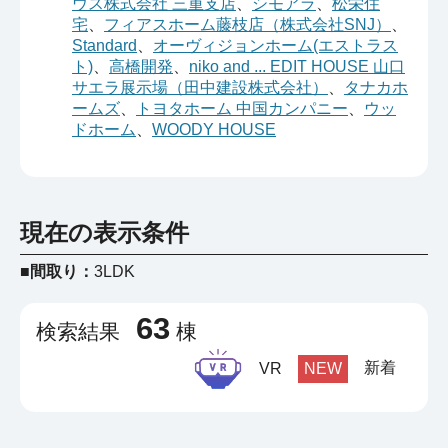
ウス株式会社 三重支店
、
シモアラ
、
松栄住
宅
、
フィアスホーム藤枝店（株式会社SNJ）
、
Standard
、
オーヴィジョンホーム(エストラス
ト)
、
高橋開発
、
niko and ... EDIT HOUSE 山口
サエラ展示場（田中建設株式会社）
、
タナカホ
ームズ
、
トヨタホーム 中国カンパニー
、
ウッ
ドホーム
、
WOODY HOUSE
現在の表示条件
■間取り：
3LDK
63
検索結果
棟
新着
VR
NEW