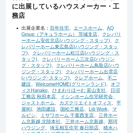
に出展しているハウスメーカー・工
務店
出展企業名：
百年住宅
、
エースホーム
、
AQ
Group（アキュラホーム） 茨城支店
、
クレバリ
ーホーム安佐北店(ハウジング・スタッフ)
、
ク
レバリーホーム東広島店(ハウジング・スタッ
フ)
、
クレバリーホーム松江店(ハウジング・ス
タッフ)
、
クレバリーホーム三次店(ハウジン
グ・スタッフ)
、
クレバリーホーム鳥取店(ハウ
ジング・スタッフ)
、
クレバリーホーム出雲店
(ハウジング･スタッフ)
、
クレアホーム
、
不二
建設
、
WelcomeHOME(グリーンランド)
、
オフ
ィスHanako
、
ひまわりほーむ 富山支社
、
日沼
工務店 秋田本店
、
イシンホーム住宅研究会
、
ジャストホーム
、
カズクリエイトオフィス
、
平
屋IKI
、
池田建設
、
国松工務店
、
Lib Work
、
マ
ルビシ
、
ミサワホーム 千葉西支店
、
三井ホー
ム北新越 北陸本社
、
三井ホーム北新越
、
那珂
ハウジング
、
埼玉相互住宅 春日部店
、
積水ハ