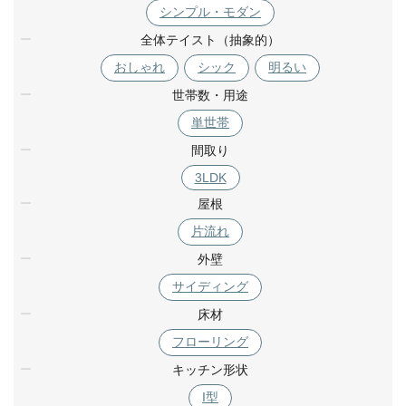
シンプル・モダン
全体テイスト（抽象的）
おしゃれ
シック
明るい
世帯数・用途
単世帯
間取り
3LDK
屋根
片流れ
外壁
サイディング
床材
フローリング
キッチン形状
I型