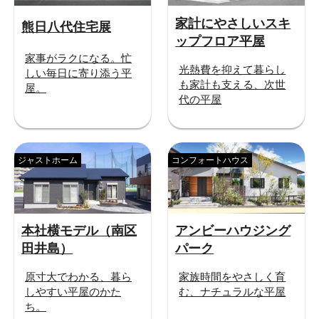
家計にやさしいスキ
熊日八代住宅展
ップフロア平屋
家事がラクになる。忙
光熱費を抑えて暮らし
しい毎日に寄り添う平
も家計も支える、次世
屋。
代の平屋
ジャストホーム
コンフォートハウス
本社横モデル（南区
アンビーハウジング
田井島）
パーク
原寸大でわかる、暮ら
家族時間をやさしく育
しやすい平屋のかた
む、ナチュラルな平屋
ち。