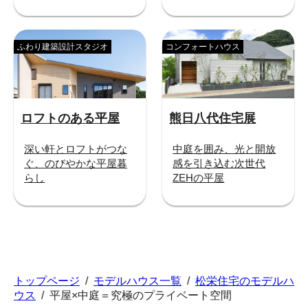
ふわり建築設計スタジオ
コンフォートハウス
ロフトのある平屋
熊日八代住宅展
深い軒とロフトがつな
中庭を囲み、光と開放
ぐ、のびやかな平屋暮
感を引き込む次世代
らし
ZEHの平屋
トップページ
/
モデルハウス一覧
/
松栄住宅のモデルハ
ウス
/
平屋×中庭＝究極のプライベート空間