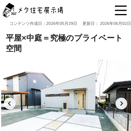
メ
タ
住
宅
コンテンツ作成日：
2026年05月29日
更新日：
2026年06月02日
展
示
平屋×中庭＝究極のプライベート
場
コ
空間
ン
テ
ン
ツ
へ
ス
キ
ッ
プ