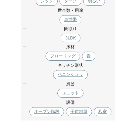
シック
ダーク
明るい
世帯数・用途
単世帯
間取り
3LDK
床材
フローリング
畳
キッチン形状
ペニンシュラ
風呂
ユニット
設備
オープン階段
子供部屋
和室