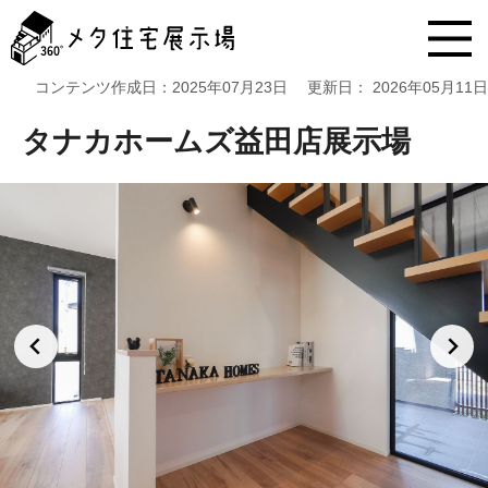
メ
タ
住
宅
コンテンツ作成日：
2025年07月23日
更新日：
2026年05月11日
展
示
タナカホームズ益田店展示場
場
コ
ン
テ
ン
ツ
へ
ス
キ
ッ
プ