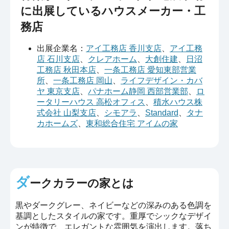
に出展しているハウスメーカー・工
務店
出展企業名：
アイ工務店 香川支店
、
アイ工務
店 石川支店
、
クレアホーム
、
大創住建
、
日沼
工務店 秋田本店
、
一条工務店 愛知東部営業
所
、
一条工務店 岡山
、
ライフデザイン・カバ
ヤ 東京支店
、
パナホーム静岡 西部営業部
、
ロ
ータリーハウス 高松オフィス
、
積水ハウス株
式会社 山梨支店
、
シモアラ
、
Standard
、
タナ
カホームズ
、
東和総合住宅 アイムの家
ダ
ークカラーの家とは
黒やダークグレー、ネイビーなどの深みのある色調を
基調としたスタイルの家です。重厚でシックなデザイ
ンが特徴で、エレガントな雰囲気を演出します。落ち