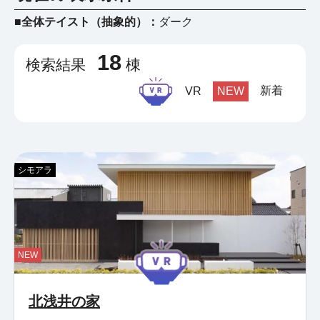
■全体テイスト（抽象的）：
ダーク
18
検索結果
棟
新着
VR
NEW
シモアラ
NEW
北浅井の家