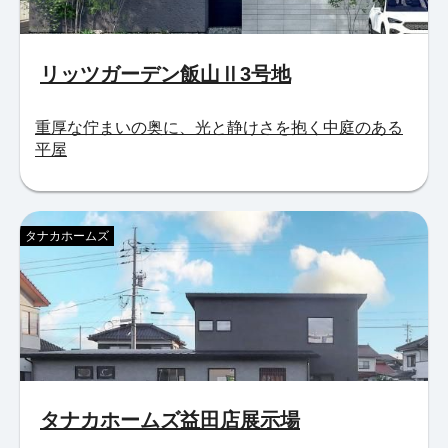
リッツガーデン飯山Ⅱ3号地
重厚な佇まいの奥に、光と静けさを抱く中庭のある
平屋
タナカホームズ
タナカホームズ益田店展示場