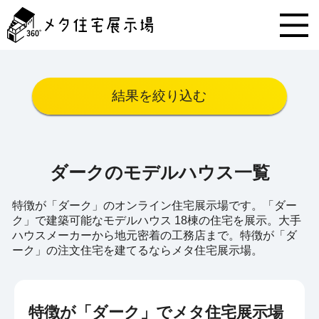
メ
タ
住
宅
展
示
結果を絞り込む
場
コ
ン
テ
ン
ダークのモデルハウス一覧
ツ
へ
ス
特徴が「ダーク」のオンライン住宅展示場です。「ダー
キ
ク」で建築可能なモデルハウス 18棟の住宅を展示。大手
ッ
ハウスメーカーから地元密着の工務店まで。特徴が「ダ
プ
ーク」の注文住宅を建てるならメタ住宅展示場。
特徴が「ダーク」でメタ住宅展示場