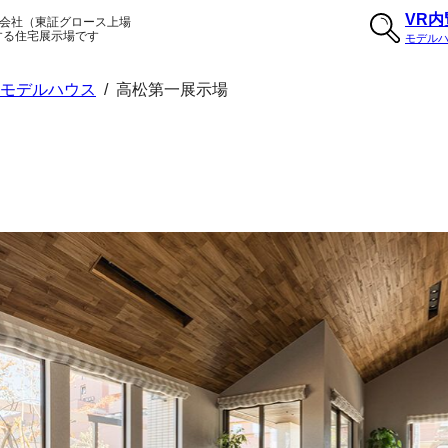
VR
会社（東証グロース上場
する住宅展示場です
モデル
のモデルハウス
/
高松第一展示場