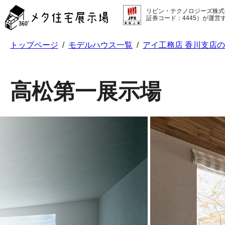
メ
リビン・テクノロジーズ株式
タ
証券コード：4445）が運営
住
宅
トップページ
/
モデルハウス一覧
/
アイ工務店 香川支店
展
示
場
コ
高松第一展示場
ン
テ
ン
ツ
へ
ス
キ
ッ
プ