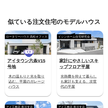
似ている注文住宅のモデルハウス
ロータリーハウス 高松オフィス
イシンホーム住宅研究会
アイタウン六条V15
家計にやさしいスキ
号地
ップフロア平屋
木の温もりと光を取り
光熱費を抑えて暮らし
込む、平屋のガレージ
も家計も支える、次世
ハウス
代の平屋
アイ工務店 香川支店
アイ工務店 香川支店