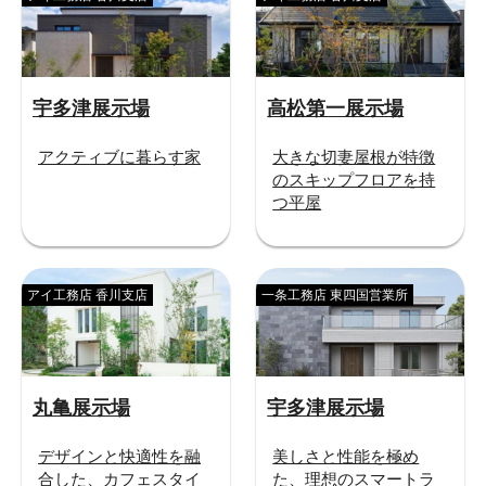
宇多津展示場
高松第一展示場
アクティブに暮らす家
大きな切妻屋根が特徴
のスキップフロアを持
つ平屋
アイ工務店 香川支店
一条工務店 東四国営業所
丸亀展示場
宇多津展示場
デザインと快適性を融
美しさと性能を極め
合した、カフェスタイ
た、理想のスマートラ