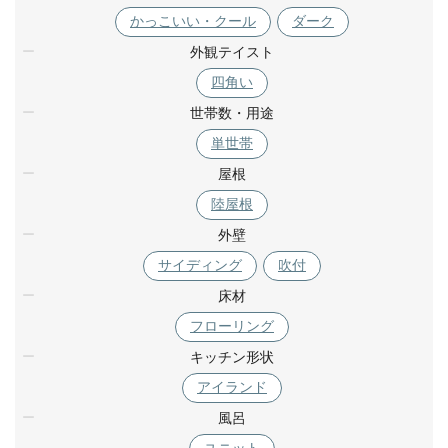
かっこいい・クール
ダーク
外観テイスト
四角い
世帯数・用途
単世帯
屋根
陸屋根
外壁
サイディング
吹付
床材
フローリング
キッチン形状
アイランド
風呂