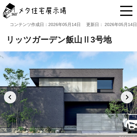
メ
タ
住
宅
コンテンツ作成日：
2026年05月14日
更新日：
2026年05月14日
展
示
リッツガーデン飯山Ⅱ3号地
場
コ
ン
テ
ン
ツ
へ
ス
キ
ッ
プ