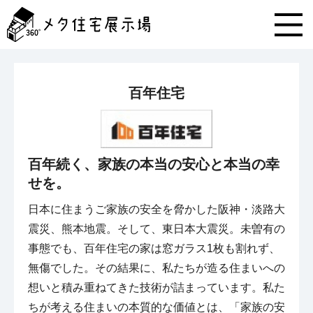
メ
タ
住
宅
展
示
百年住宅
場
コ
ン
テ
ン
百年続く、家族の本当の安心と本当の幸
ツ
せを。
へ
ス
日本に住まうご家族の安全を脅かした阪神・淡路大
キ
ッ
震災、熊本地震。そして、東日本大震災。未曽有の
プ
事態でも、百年住宅の家は窓ガラス1枚も割れず、
無傷でした。その結果に、私たちが造る住まいへの
想いと積み重ねてきた技術が詰まっています。私た
ちが考える住まいの本質的な価値とは、「家族の安