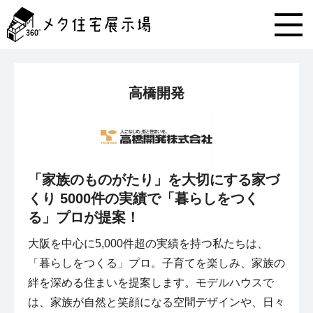
メ
タ
住
宅
展
示
高橋開発
場
コ
ン
テ
ン
ツ
「家族のものがたり」を大切にする家づ
へ
ス
くり 5000件の実績で「暮らしをつく
キ
る」プロが提案！
ッ
プ
大阪を中心に5,000件超の実績を持つ私たちは、
「暮らしをつくる」プロ。子育てを楽しみ、家族の
絆を深める住まいを提案します。モデルハウスで
は、家族が自然と笑顔になる空間デザインや、日々