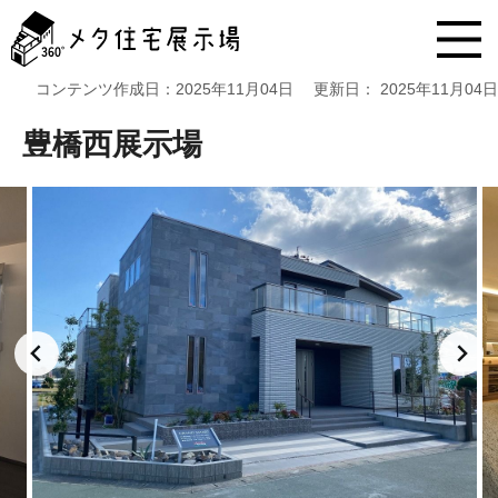
メ
タ
住
宅
コンテンツ作成日：
2025年11月04日
更新日：
2025年11月04日
展
示
豊橋西展示場
場
コ
ン
テ
ン
ツ
へ
ス
キ
ッ
プ