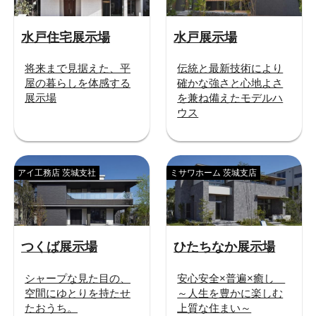
水戸住宅展示場
水戸展示場
将来まで見据えた、平
伝統と最新技術により
屋の暮らしを体感する
確かな強さと心地よさ
展示場
を兼ね備えたモデルハ
ウス
アイ工務店 茨城支社
ミサワホーム 茨城支店
つくば展示場
ひたちなか展示場
シャープな見た目の、
安心安全×普遍×癒し
空間にゆとりを持たせ
～人生を豊かに楽しむ
たおうち。
上質な住まい～