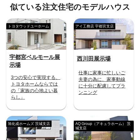
似ている注文住宅のモデルハウス
トヨタウッドユーホーム
アイ工務店 宇都宮支店
宇都宮ベルモール展
西川田展示場
示場
仕事に家事に忙しいご
3つの安心で実現する、
夫妻の為に、家事動線
トヨタホームならでは
に十分に配慮してプラ
の「家族の心地よい暮
ンニング
らし」
旭化成ホームズ 茨城支店
AQ Group（アキュラホーム） 茨
城支店