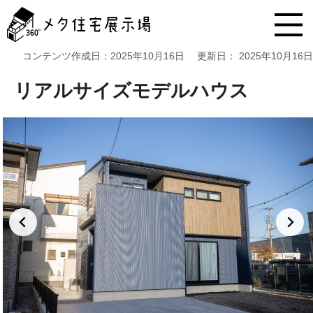
メ
タ
住
宅
コンテンツ作成日：
2025年10月16日
更新日：
2025年10月16日
展
示
リアルサイズモデルハウス
場
コ
ン
テ
ン
ツ
へ
ス
キ
ッ
プ