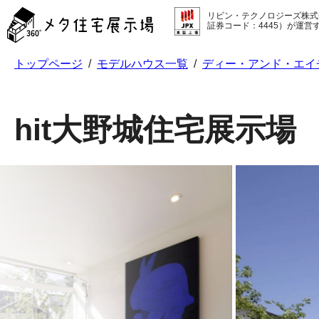
メ
リビン・テクノロジーズ株式
タ
証券コード：4445）が運営
住
宅
トップページ
/
モデルハウス一覧
/
ディー・アンド・エイ
展
示
場
コ
hit大野城住宅展示場
ン
テ
ン
ツ
へ
ス
キ
ッ
プ