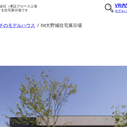
VR
会社（東証グロース上場
する住宅展示場です
モデル
チのモデルハウス
/
hit大野城住宅展示場