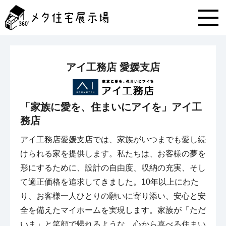
メ
タ
住
宅
展
示
アイ工務店 愛媛支店
場
コ
ン
テ
「家族に愛を、住まいにアイを」アイ工
ン
務店
ツ
へ
アイ工務店愛媛支店では、家族がいつまでも愛し続
ス
キ
けられる家を提供します。私たちは、お客様の夢を
ッ
形にするために、設計の自由度、収納の充実、そし
プ
て適正価格を追求してきました。10年以上にわた
り、お客様一人ひとりの願いに寄り添い、安心と安
全を備えたマイホームを実現します。家族が「ただ
いま」と笑顔で帰れるような、心から喜べる住まい