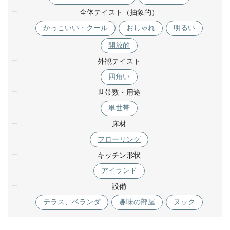
全体テイスト（抽象的）
かっこいい・クール
おしゃれ
明るい
開放的
外観テイスト
四角い
世帯数・用途
単世帯
床材
フローリング
キッチン形状
アイランド
設備
テラス、ベランダ
趣味の部屋
ヌック