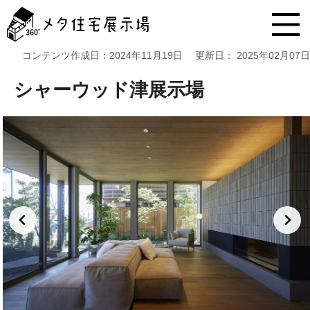
メ
タ
住
宅
コンテンツ作成日：
2024年11月19日
更新日：
2025年02月07日
展
示
シャーウッド津展示場
場
コ
ン
テ
ン
ツ
へ
ス
キ
ッ
プ