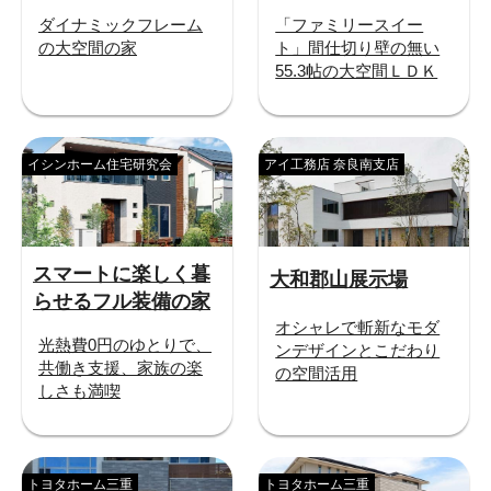
ダイナミックフレーム
「ファミリースイー
の大空間の家
ト」間仕切り壁の無い
55.3帖の大空間ＬＤＫ
イシンホーム住宅研究会
アイ工務店 奈良南支店
スマートに楽しく暮
大和郡山展示場
らせるフル装備の家
オシャレで斬新なモダ
光熱費0円のゆとりで、
ンデザインとこだわり
共働き支援、家族の楽
の空間活用
しさも満喫
トヨタホーム三重
トヨタホーム三重