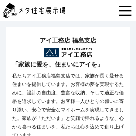
メ
タ
住
宅
展
示
アイ工務店 福島支店
場
コ
ン
テ
「家族に愛を、住まいにアイを」
ン
ツ
私たちアイ工務店福島支店では、家族が長く愛せる
へ
住まいを提供しています。お客様の夢を実現するた
ス
キ
めに、設計の自由度、豊富な収納、そして適正な価
ッ
格を追求しています。お客様一人ひとりの願いに寄
プ
り添い、安心で安全なマイホームを実現してきまし
た。家族が「ただいま」と笑顔で帰れるような、心
から喜べる住まいを、私たちは心を込めて創り上げ
ています。