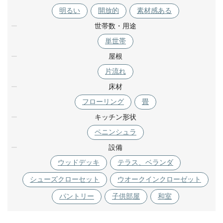
明るい
開放的
素材感ある
世帯数・用途
単世帯
屋根
片流れ
床材
フローリング
畳
キッチン形状
ペニンシュラ
設備
ウッドデッキ
テラス、ベランダ
シューズクローセット
ウオークインクローゼット
パントリー
子供部屋
和室