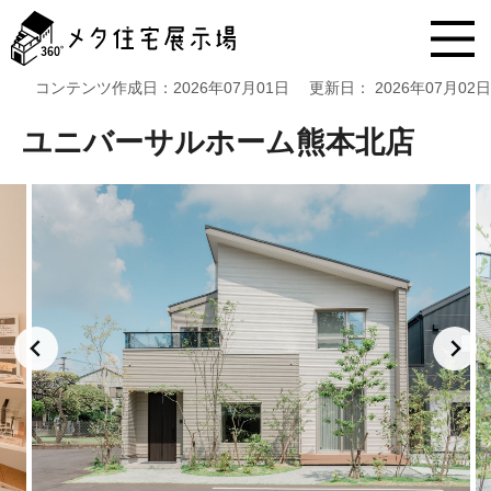
メ
タ
住
宅
コンテンツ作成日：
2026年07月01日
更新日：
2026年07月02日
展
示
ユニバーサルホーム熊本北店
場
コ
ン
テ
ン
ツ
へ
ス
キ
ッ
プ