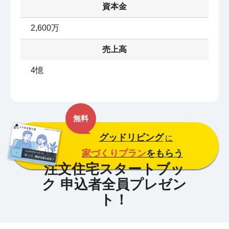
資本金
2,600万
売上高
4憶
無料
グッドリビング
に
家づくりプラン
をもらう