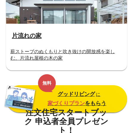
片流れの家
薪ストーブのぬくもりと吹き抜けの開放感を楽し
む、片流れ屋根の木の家
無料
グッドリビング
に
家づくりプラン
をもらう