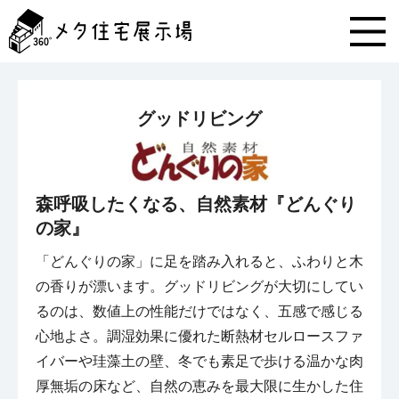
メ
タ
住
宅
展
示
グッドリビング
場
コ
ン
テ
ン
森呼吸したくなる、自然素材『どんぐり
ツ
の家』
へ
ス
「どんぐりの家」に足を踏み入れると、ふわりと木
キ
の香りが漂います。グッドリビングが大切にしてい
ッ
プ
るのは、数値上の性能だけではなく、五感で感じる
心地よさ。調湿効果に優れた断熱材セルロースファ
イバーや珪藻土の壁、冬でも素足で歩ける温かな肉
厚無垢の床など、自然の恵みを最大限に生かした住