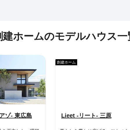
創建ホームのモデルハウス一
創建ホーム
ジアゾ- 東広島
Lieet -リート- 三原