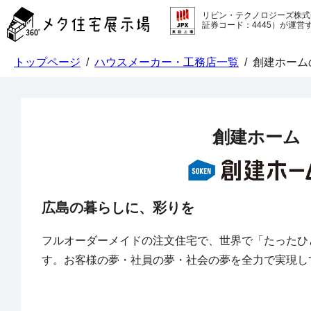
メ
リビン・テクノロジーズ株式
タ
証券コード：4445）が運営
住
宅
トップページ
/
ハウスメーカー・工務店一覧
/
創建ホーム
展
示
場
コ
ン
創建ホーム
テ
ン
ツ
へ
ス
広島の暮らしに、彩りを
キ
ッ
プ
フルオーダーメイドの注文住宅で、世界で「たったひ
す。お客様の夢・社員の夢・社会の夢を全力で実現し