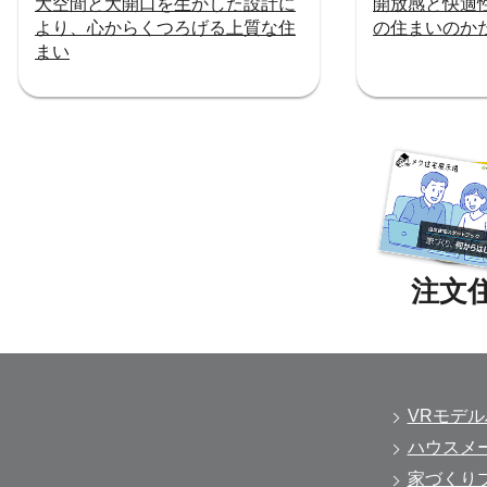
大空間と大開口を生かした設計に
開放感と快適
より、心からくつろげる上質な住
の住まいのか
まい
VRモデ
ハウスメ
家づくり