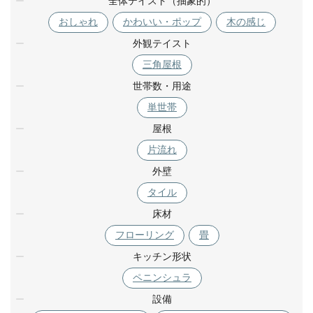
全体テイスト（抽象的）
おしゃれ
かわいい・ポップ
木の感じ
外観テイスト
三角屋根
世帯数・用途
単世帯
屋根
片流れ
外壁
タイル
床材
フローリング
畳
キッチン形状
ペニンシュラ
設備