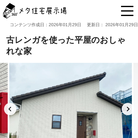
メ
タ
住
宅
コンテンツ作成日：
2026年01月29日
更新日：
2026年01月29日
展
示
古レンガを使った平屋のおしゃ
場
コ
れな家
ン
テ
ン
ツ
へ
ス
キ
ッ
プ