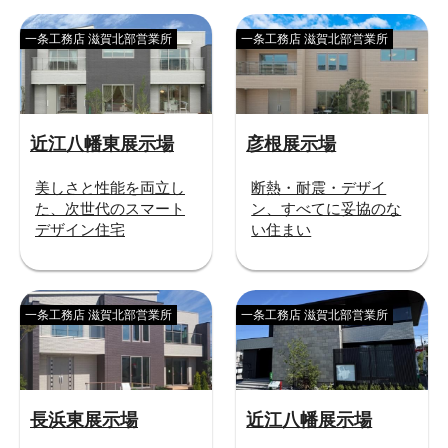
一条工務店 滋賀北部営業所
一条工務店 滋賀北部営業所
近江八幡東展示場
彦根展示場
美しさと性能を両立し
断熱・耐震・デザイ
た、次世代のスマート
ン、すべてに妥協のな
デザイン住宅
い住まい
一条工務店 滋賀北部営業所
一条工務店 滋賀北部営業所
長浜東展示場
近江八幡展示場