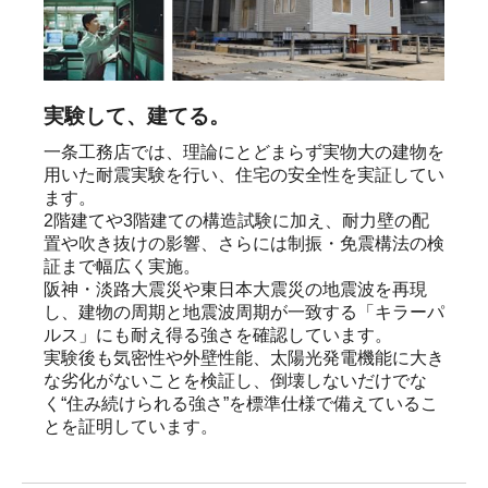
実験して、建てる。
一条工務店では、理論にとどまらず実物大の建物を
用いた耐震実験を行い、住宅の安全性を実証してい
ます。

2階建てや3階建ての構造試験に加え、耐力壁の配
置や吹き抜けの影響、さらには制振・免震構法の検
証まで幅広く実施。

阪神・淡路大震災や東日本大震災の地震波を再現
し、建物の周期と地震波周期が一致する「キラーパ
ルス」にも耐え得る強さを確認しています。

実験後も気密性や外壁性能、太陽光発電機能に大き
な劣化がないことを検証し、倒壊しないだけでな
く“住み続けられる強さ”を標準仕様で備えているこ
とを証明しています。