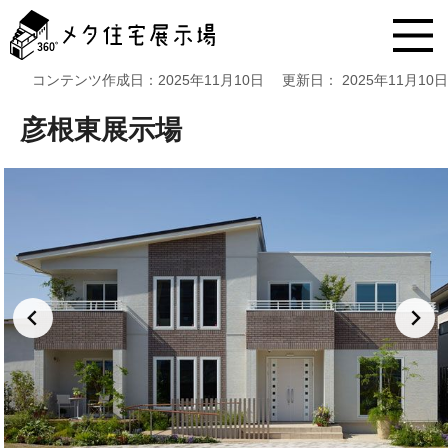
メ
タ
住
宅
コンテンツ作成日：
2025年11月10日
更新日：
2025年11月10日
展
示
彦根東展示場
場
コ
ン
テ
ン
ツ
へ
ス
キ
ッ
プ