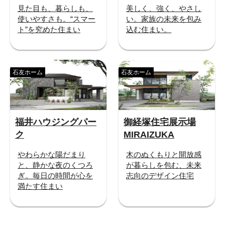
見た目も、暮らしも、
美しく、強く、やさし
使いやすさも。“スマー
い。家族の未来を包み
ト”を究めた住まい
込む住まい。
石友ホーム
石友ホーム
福井ハウジングパー
御経塚住宅展示場
ク
MIRAIZUKA
やわらかな陽だまり
木のぬくもりと開放感
と、静かな夜のくつろ
が暮らしを包む、未来
ぎ。毎日の時間が心を
志向のデザイン住宅
満たす住まい