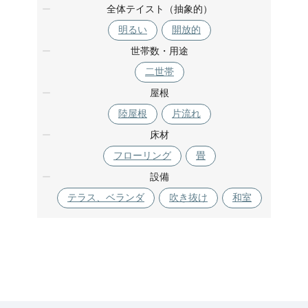
全体テイスト（抽象的）
明るい
開放的
世帯数・用途
二世帯
屋根
陸屋根
片流れ
床材
フローリング
畳
設備
テラス、ベランダ
吹き抜け
和室