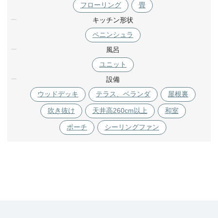
フローリング
畳
キッチン形状
ペニンシュラ
風呂
ユニット
設備
ウッドデッキ
テラス、ベランダ
屋根裏
吹き抜け
天井高260cm以上
和室
ポーチ
シーリングファン