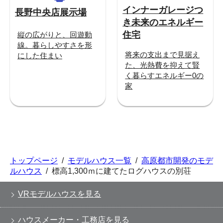
インナーガレージつ
長野中央店展示場
き未来のエネルギー
住宅
縦の広がりと、回遊動
線。暮らしやすさを形
将来の支出まで見据え
にした住まい
た、光熱費を抑えて賢
く暮らすエネルギー0の
家
トップページ
/
モデルハウス一覧
/
高原都市開発のモデ
ルハウス
/
標高1,300ｍに建てたログハウスの別荘
VRモデルハウスを見る
ハウスメーカー・工務店を見る