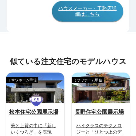
ハウスメーカー・工務店詳
細はこちら
似ている注文住宅のモデルハウス
ミサワホーム甲信
ミサワホーム甲信
松本住宅公園展示場
長野住宅公園展示場
美と上質の中に「新し
ハイクラスのテクノロ
いくつろぎ」を表現
ジーと「ひとつ上のデ