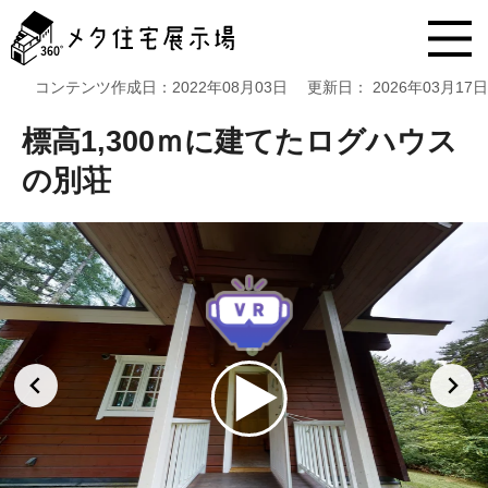
メ
タ
住
宅
コンテンツ作成日：
2022年08月03日
更新日：
2026年03月17日
展
示
標高1,300ｍに建てたログハウス
場
コ
の別荘
ン
テ
ン
ツ
へ
ス
キ
ッ
プ