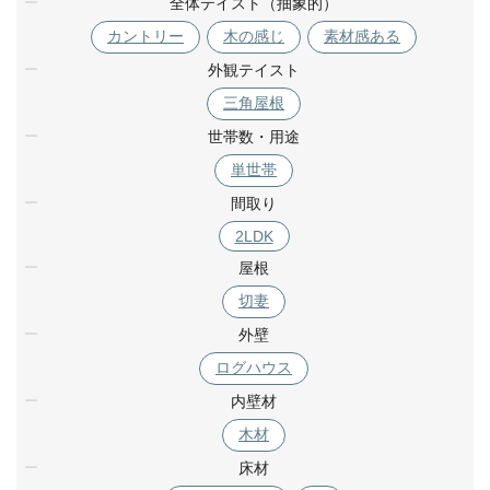
全体テイスト（抽象的）
カントリー
木の感じ
素材感ある
外観テイスト
三角屋根
世帯数・用途
単世帯
間取り
2LDK
屋根
切妻
外壁
ログハウス
内壁材
木材
床材