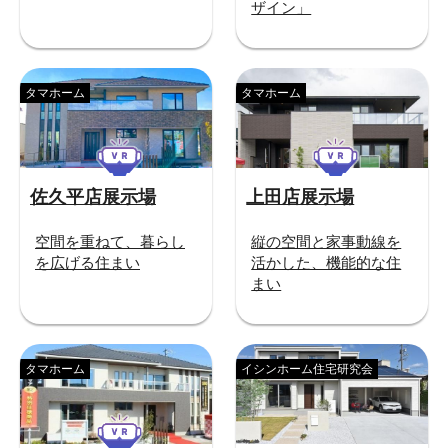
ザイン」
タマホーム
タマホーム
佐久平店展示場
上田店展示場
空間を重ねて、暮らし
縦の空間と家事動線を
を広げる住まい
活かした、機能的な住
まい
タマホーム
イシンホーム住宅研究会