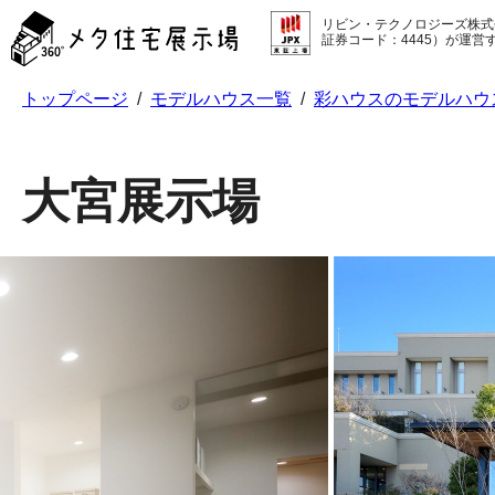
メ
リビン・テクノロジーズ株式
タ
証券コード：4445）が運営
住
宅
トップページ
/
モデルハウス一覧
/
彩ハウスのモデルハウ
展
示
場
コ
大宮展示場
ン
テ
ン
ツ
へ
ス
キ
ッ
プ