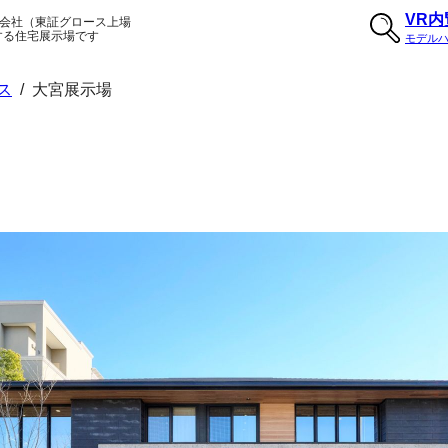
VR
会社（東証グロース上場
する住宅展示場です
モデル
ス
/
大宮展示場