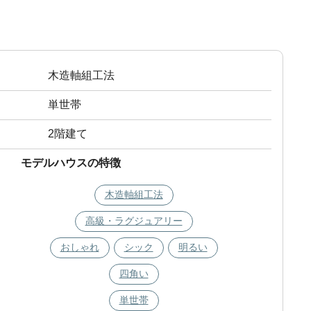
木造軸組工法
単世帯
2階建て
モデルハウスの特徴
木造軸組工法
高級・ラグジュアリー
おしゃれ
シック
明るい
四角い
単世帯