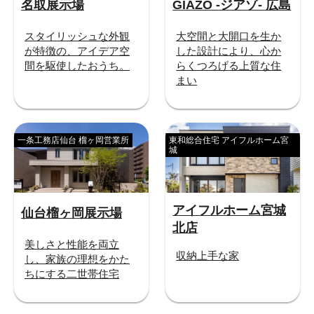
名取展示場
GIAZO -ジアゾ- 広島
スタイリッシュな外観
大空間と大開口を生か
が特徴の、アイデア空
した設計により、心か
間を駆使したおうち。
らくつろげる上質な住
まい
一条工務店仙台 榴ヶ岡営業所
東和総合住宅 アイフルホーム宮
城
アイフルホーム宮城
仙台榴ヶ岡展示場
北店
美しさと性能を両立
収納上手な家
し、家族の理想をかた
ちにする二世帯住宅