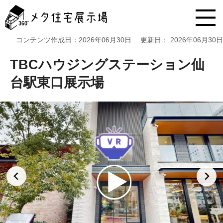
メ
タ
住
宅
コンテンツ作成日：
2026年06月30日
更新日：
2026年06月30日
展
示
TBCハウジングステーション仙
場
コ
台駅東口展示場
ン
テ
ン
ツ
へ
ス
キ
ッ
プ