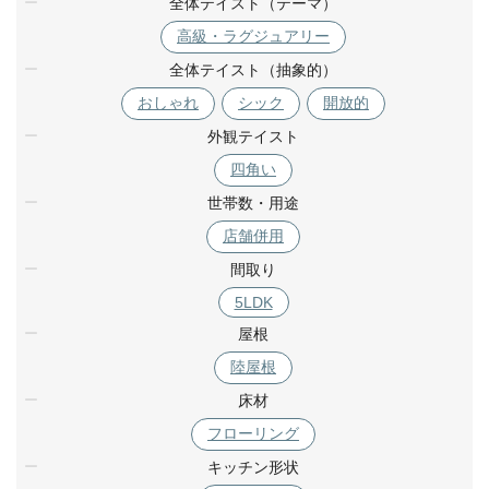
全体テイスト（テーマ）
高級・ラグジュアリー
全体テイスト（抽象的）
おしゃれ
シック
開放的
外観テイスト
四角い
世帯数・用途
店舗併用
間取り
5LDK
屋根
陸屋根
床材
フローリング
キッチン形状