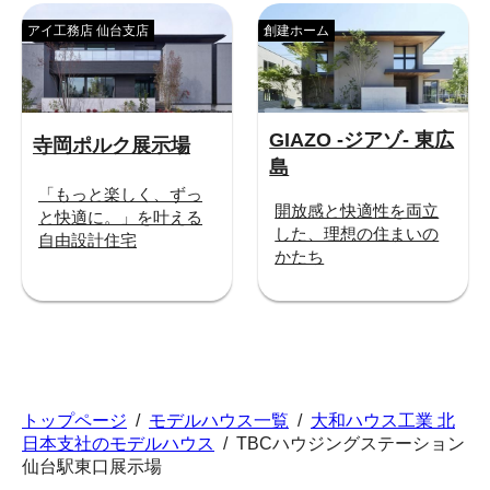
アイ工務店 仙台支店
創建ホーム
GIAZO -ジアゾ- 東広
寺岡ポルク展示場
島
「もっと楽しく、ずっ
開放感と快適性を両立
と快適に。」を叶える
した、理想の住まいの
自由設計住宅
かたち
トップページ
/
モデルハウス一覧
/
大和ハウス工業 北
日本支社のモデルハウス
/
TBCハウジングステーション
仙台駅東口展示場